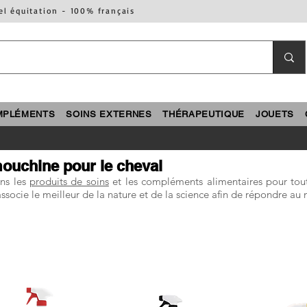
el équitation - 100% français
MPLÉMENTS
SOINS EXTERNES
THÉRAPEUTIQUE
JOUETS
ouchine pour le cheval
ans les
produits de soins
et les compléments alimentaires pour tout
associe le meilleur de la nature et de la science afin de répondre a