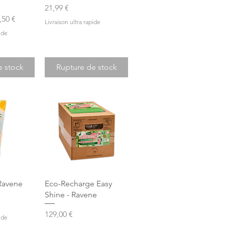
Prix
21,99 €
onnel
,50 €
Livraison ultra rapide
ide
e stock
Rupture de stock
apide
Aperçu rapide
 Ravene
Eco-Recharge Easy
Shine - Ravene
Prix
129,00 €
ide