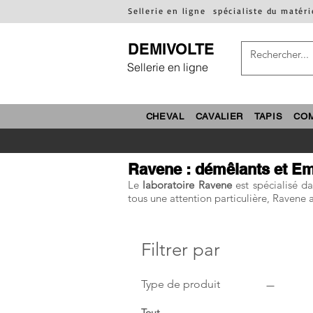
Sellerie en ligne
spécialiste du matéri
DEMIVOLTE
Sellerie en ligne
CHEVAL
CAVALIER
TAPIS
CO
Ravene : démêlants et Em
Le
laboratoire Ravene
est spécialisé d
tous une attention particulière, Ravene 
Filtrer par
Type de produit
Tout