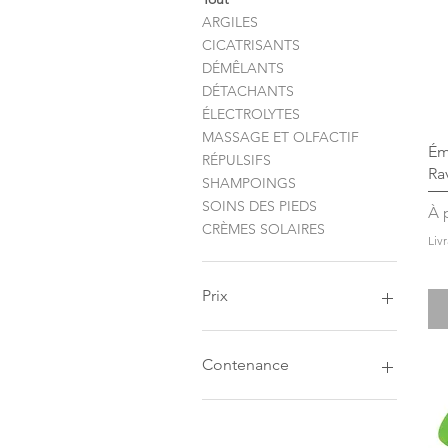
ARGILES
CICATRISANTS
DÉMÊLANTS
DÉTACHANTS
ÉLECTROLYTES
MASSAGE ET OLFACTIF
Ém
RÉPULSIFS
Ra
SHAMPOINGS
SOINS DES PIEDS
Pr
À 
CRÈMES SOLAIRES
Liv
Prix
7 €
129 €
Contenance
1 L
1.5 KG