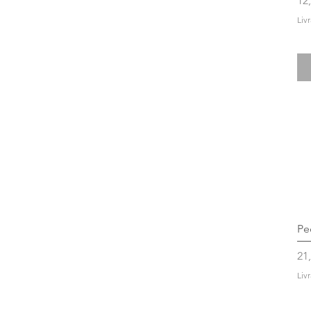
12
Liv
Pe
Pri
21
Liv