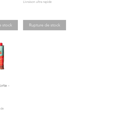
Livraison ultra rapide
e stock
Rupture de stock
apide
rte -
ide