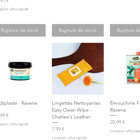
,95 €
raison ultra rapide
Rupture de stock
Rupture de stock
Rupture d
Aperçu rapide
Aperçu rapide
Aperçu r
diplaste - Ravene
Lingettes Nettoyantes
Émouchine Fo
Easy Clean Wipe -
Ravene
x
,49 €
Charlee's Leather
Prix
20,99 €
raison ultra rapide
Prix
7,99 €
Livraison ultra rap
Livraison ultra rapide