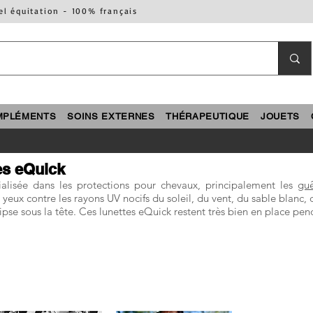
el équitation - 100% français
MPLÉMENTS
SOINS EXTERNES
THÉRAPEUTIQUE
JOUETS
es eQuick
alisée dans les protections pour chevaux, principalement les
guê
yeux contre les rayons UV nocifs du soleil, du vent, du sable blanc, 
clipse sous la tête. Ces lunettes eQuick restent très bien en place pen