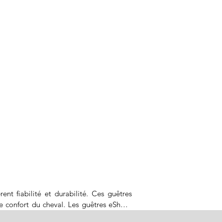
t fiabilité et durabilité. Ces guêtres 
 confort du cheval. Les guêtres eShock 
ue de la guêtre réduit considérablement 