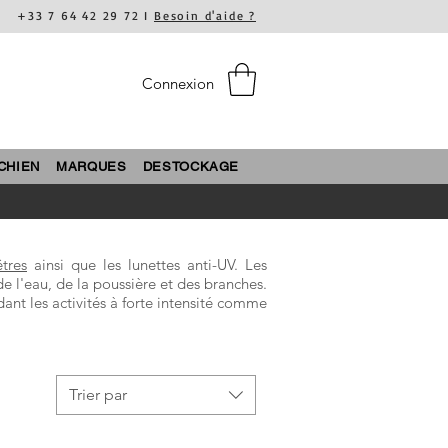
+33 7 64 42 29 72 I
Besoin d'aide ?
Connexion
CHIEN
MARQUES
DESTOCKAGE
tres
ainsi que les lunettes anti-UV. Les
de l'eau, de la poussière et des branches.
dant les activités à forte intensité comme
Trier par