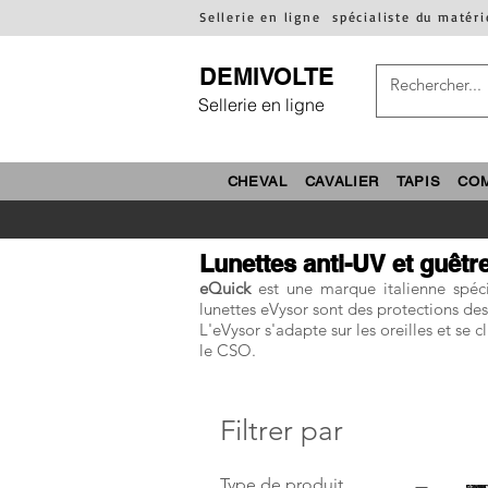
Sellerie en ligne
spécialiste du matéri
DEMIVOLTE
Sellerie en ligne
CHEVAL
CAVALIER
TAPIS
CO
Lunettes anti-UV et guêtr
eQuick
est une marque italienne spéci
lunettes
eVysor sont des protections des 
L'eVysor s'adapte sur les oreilles et se 
le CSO.
Filtrer par
Type de produit