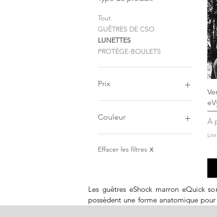
Tout
GUÊTRES DE CSO
LUNETTES
PROTÈGE-BOULETS
Prix
Ve
eV
59 €
199 €
Couleur
Pr
À 
Liv
MARRON
NOIR
Effacer les filtres
X
Les guêtres eShock marron eQuick sont 
possèdent une forme anatomique pour en
eQuick sont équipées de la technologie 