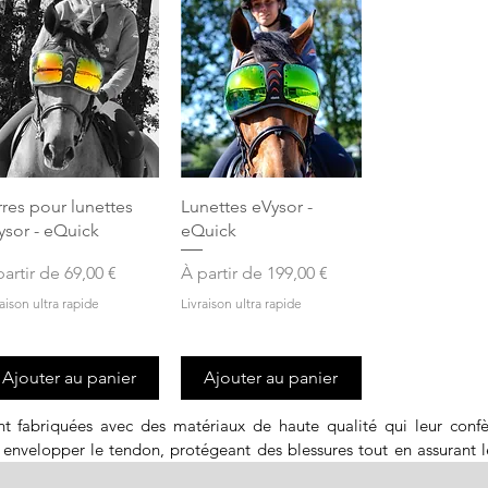
Aperçu rapide
Aperçu rapide
rres pour lunettes
Lunettes eVysor -
ysor - eQuick
eQuick
ix promotionnel
Prix promotionnel
partir de
69,00 €
À partir de
199,00 €
raison ultra rapide
Livraison ultra rapide
Ajouter au panier
Ajouter au panier
fabriquées avec des matériaux de haute qualité qui leur confèren
velopper le tendon, protégeant des blessures tout en assurant le
brevetée exclusive eFluidgel. La bulle spéciale intégrée dans la coq