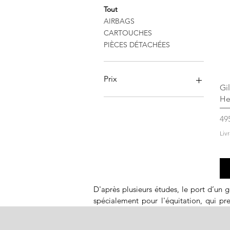
Tout
AIRBAGS
CARTOUCHES
PIÈCES DÉTACHÉES
Prix
Gil
He
11 €
495 €
Pri
49
Liv
D'après plusieurs études, le port d’un g
spécialement pour l'équitation, qui pr
l'airbag Helite se gonfle instantanément
conception et à une demande accrue, Heli