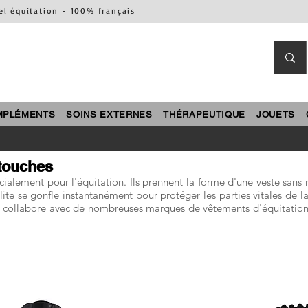
el équitation - 100% français
MPLÉMENTS
SOINS EXTERNES
THÉRAPEUTIQUE
JOUETS
rtouches
ialement pour l'équitation. Ils prennent la forme d'une veste sans m
lite se gonfle instantanément pour protéger les parties vitales de 
t collabore avec de nombreuses marques de vêtements d'équitati