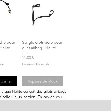
apide
Aperçu rapide
ache pour
Sangle d'étrivière pour
 Helite
gilet airbag - Helite
Prix
11,00 €
ide
Livraison ultra rapide
 panier
Rupture de stock
marque Helite conçoit des gilets airbags 
 selle via un cordon. En cas de chute, 
. Grâce aux améliorations apportées à la 
respirant pour garantir la liberté et le 