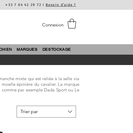
+33 7 64 42 29 72 I
Besoin d'aide ?
Connexion
CHIEN
MARQUES
DESTOCKAGE
anche mixte qui est reliée à la selle via
la moelle épinière du cavalier. La marque
on comme par exemple Dada Sport ou Le
Trier par