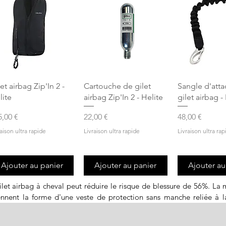
Aperçu rapide
Aperçu rapide
Aperçu r
et airbag Zip'In 2 -
Cartouche de gilet
Sangle d'att
lite
airbag Zip'In 2 - Helite
gilet airbag -
x
Prix
Prix
5,00 €
22,00 €
48,00 €
raison ultra rapide
Livraison ultra rapide
Livraison ultra rap
Ajouter au panier
Ajouter au panier
Ajouter au
ilet airbag à cheval peut réduire le risque de blessure de 56%. La 
ennent la forme d'une veste de protection sans manche reliée à la
 pour protéger les parties vitales de la moelle épinière du cavalier
te a développé le gilet airbag Zip'in 2 qui est confortable, léger et 