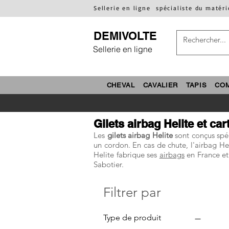
Sellerie en ligne
spécialiste du matéri
DEMIVOLTE
Sellerie en ligne
CHEVAL
CAVALIER
TAPIS
CO
Gilets airbag Helite et ca
Les
gilets airbag Helite
sont conçus spéc
un cordon. En cas de chute, l'airbag He
Helite fabrique ses
airbags
en France e
Sabotier.
Filtrer par
Type de produit