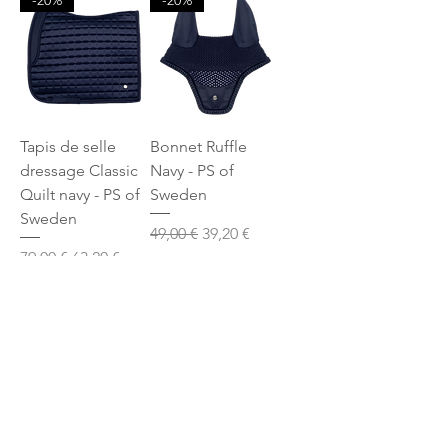
-20%
-20%
Tapis de selle
Bonnet Ruffle
dressage Classic
Navy - PS of
Quilt navy - PS of
Sweden
Sweden
Prix original
Prix promotionnel
49,00 €
39,20 €
Prix original
Prix promotionnel
79,00 €
63,20 €
Livraison ultra rapide
Livraison ultra rapide
Ajouter au panier
Ajouter au panier
-20%
-20%