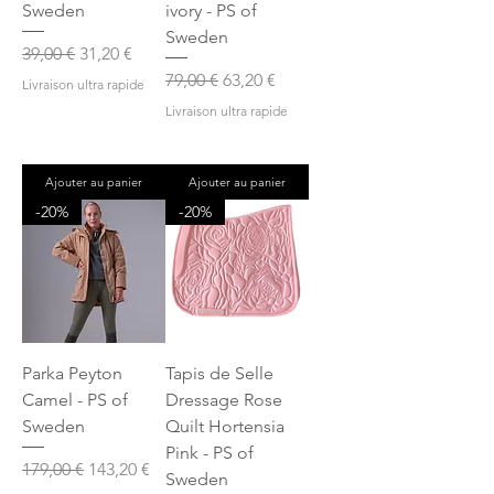
Sweden
ivory - PS of
Sweden
Prix original
Prix promotionnel
39,00 €
31,20 €
Prix original
Prix promotionnel
79,00 €
63,20 €
Livraison ultra rapide
Livraison ultra rapide
Ajouter au panier
Ajouter au panier
-20%
-20%
Parka Peyton
Tapis de Selle
Camel - PS of
Dressage Rose
Sweden
Quilt Hortensia
Pink - PS of
Prix original
Prix promotionnel
179,00 €
143,20 €
Sweden