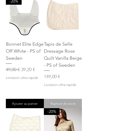
-20%
Bonnet Elite Edge
Tapis de Selle
Off White - PS of
Dressage Rose
Sweden
Quilt Vanilla Beige
- PS of Sweden
Prix original
Prix promotionnel
49,00 €
39,20 €
Prix
149,00 €
Livraison ultra rapide
Livraison ultra rapide
Ajouter au panier
Rupture de stock
-20%