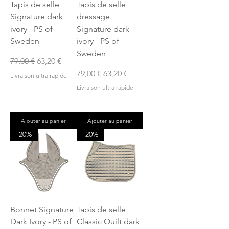
Tapis de selle
Tapis de selle
Signature dark
dressage
ivory - PS of
Signature dark
Sweden
ivory - PS of
Sweden
Prix original
Prix promotionnel
79,00 €
63,20 €
Prix original
Prix promotionnel
79,00 €
63,20 €
Livraison ultra rapide
Livraison ultra rapide
Ajouter au panier
Ajouter au panier
-20%
-20%
Bonnet Signature
Tapis de selle
Dark Ivory - PS of
Classic Quilt dark