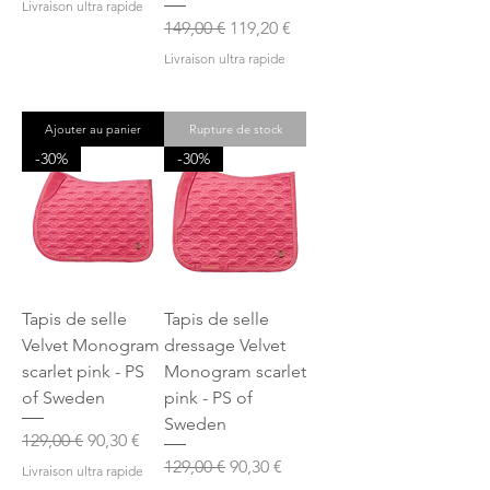
Livraison ultra rapide
Prix original
Prix promotionnel
149,00 €
119,20 €
Livraison ultra rapide
Ajouter au panier
Rupture de stock
-30%
-30%
Tapis de selle
Tapis de selle
Velvet Monogram
dressage Velvet
scarlet pink - PS
Monogram scarlet
of Sweden
pink - PS of
Sweden
Prix original
Prix promotionnel
129,00 €
90,30 €
Prix original
Prix promotionnel
129,00 €
90,30 €
Livraison ultra rapide