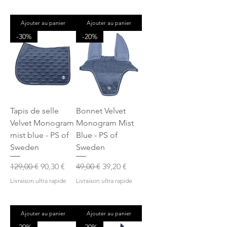
Ajouter au panier
Ajouter au panier
-30%
-20%
Tapis de selle
Bonnet Velvet
Velvet Monogram
Monogram Mist
mist blue - PS of
Blue - PS of
Sweden
Sweden
Prix original
Prix promotionnel
Prix original
Prix promotionnel
129,00 €
90,30 €
49,00 €
39,20 €
Livraison ultra rapide
Livraison ultra rapide
Ajouter au panier
Ajouter au panier