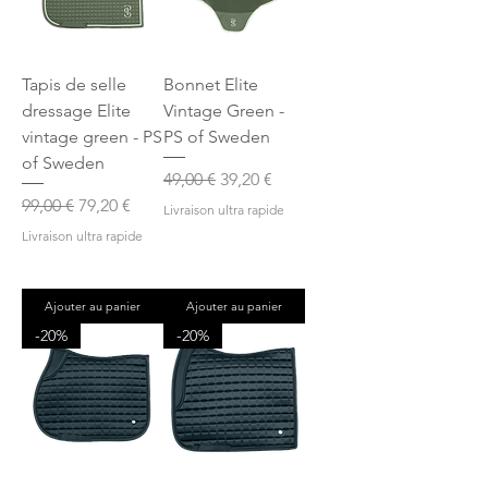
Tapis de selle
Bonnet Elite
dressage Elite
Vintage Green -
vintage green - PS
PS of Sweden
of Sweden
Prix original
Prix promotionnel
49,00 €
39,20 €
Prix original
Prix promotionnel
99,00 €
79,20 €
Livraison ultra rapide
Livraison ultra rapide
Ajouter au panier
Ajouter au panier
-20%
-20%