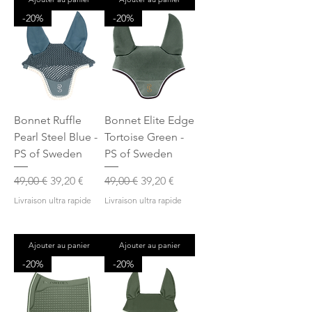
-20%
-20%
Bonnet Ruffle
Bonnet Elite Edge
Pearl Steel Blue -
Tortoise Green -
PS of Sweden
PS of Sweden
Prix original
Prix promotionnel
Prix original
Prix promotionnel
49,00 €
39,20 €
49,00 €
39,20 €
Livraison ultra rapide
Livraison ultra rapide
Ajouter au panier
Ajouter au panier
-20%
-20%