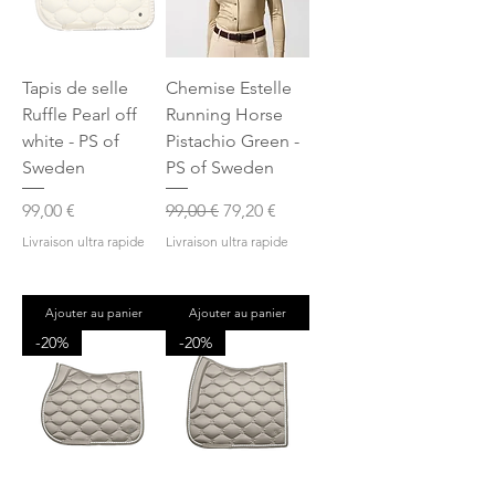
Tapis de selle
Chemise Estelle
Ruffle Pearl off
Running Horse
white - PS of
Pistachio Green -
Sweden
PS of Sweden
Prix
Prix original
Prix promotionnel
99,00 €
99,00 €
79,20 €
Livraison ultra rapide
Livraison ultra rapide
Ajouter au panier
Ajouter au panier
-20%
-20%