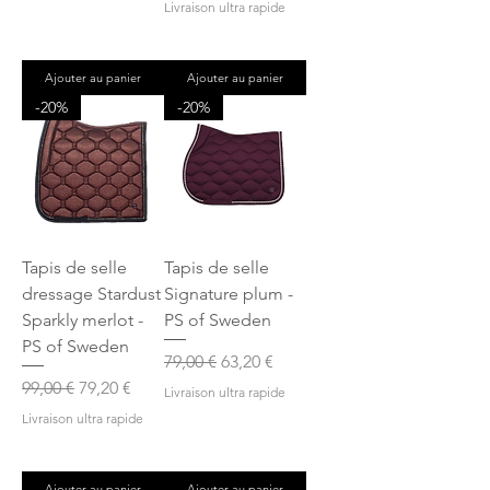
Livraison ultra rapide
Ajouter au panier
Ajouter au panier
-20%
-20%
Tapis de selle
Tapis de selle
dressage Stardust
Signature plum -
Sparkly merlot -
PS of Sweden
PS of Sweden
Prix original
Prix promotionnel
79,00 €
63,20 €
Prix original
Prix promotionnel
99,00 €
79,20 €
Livraison ultra rapide
Livraison ultra rapide
Ajouter au panier
Ajouter au panier