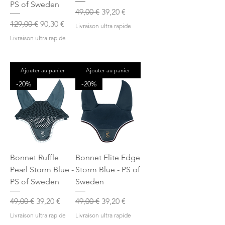
PS of Sweden
Prix original
Prix promotionnel
49,00 €
39,20 €
Prix original
Prix promotionnel
129,00 €
90,30 €
Livraison ultra rapide
Livraison ultra rapide
Ajouter au panier
Ajouter au panier
-20%
-20%
Bonnet Ruffle
Bonnet Elite Edge
Pearl Storm Blue -
Storm Blue - PS of
PS of Sweden
Sweden
Prix original
Prix promotionnel
Prix original
Prix promotionnel
49,00 €
39,20 €
49,00 €
39,20 €
Livraison ultra rapide
Livraison ultra rapide