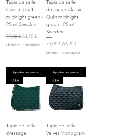
Tapis de selle
Tapis de selle
Classic Quilt
dressage Classic
midnight green -
Quilt midnight
PS of Sweden
green - PS of
Sweden
Prix original
Prix promotionnel
79,00 €
63,20 €
Prix original
Prix promotionnel
79,00 €
63,20 €
Livraison ultra rapide
Livraison ultra rapide
Ajouter au panier
Ajouter au panier
-20%
-30%
Tapis de selle
Tapis de selle
dressage
Velvet Monogram