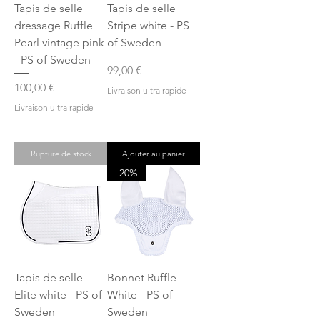
Tapis de selle
Tapis de selle
dressage Ruffle
Stripe white - PS
Pearl vintage pink
of Sweden
- PS of Sweden
Prix
99,00 €
Prix
100,00 €
Livraison ultra rapide
Livraison ultra rapide
Rupture de stock
Ajouter au panier
-20%
Tapis de selle
Bonnet Ruffle
Elite white - PS of
White - PS of
Sweden
Sweden