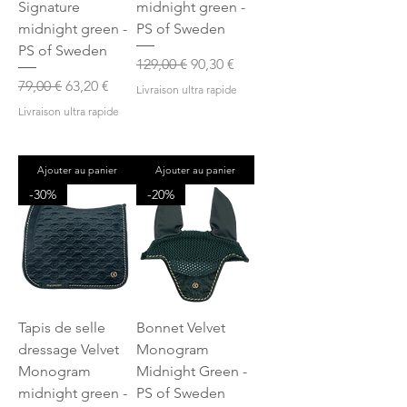
Signature
midnight green -
midnight green -
PS of Sweden
PS of Sweden
Prix original
Prix promotionnel
129,00 €
90,30 €
Prix original
Prix promotionnel
79,00 €
63,20 €
Livraison ultra rapide
Livraison ultra rapide
Ajouter au panier
Ajouter au panier
-30%
-20%
Tapis de selle
Bonnet Velvet
dressage Velvet
Monogram
Monogram
Midnight Green -
midnight green -
PS of Sweden