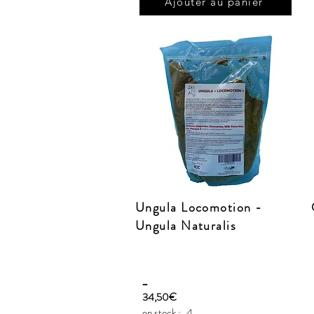
Ajouter au panier
Ungula Locomotion -
Ungula Naturalis
_
34,50€
en stock :
4