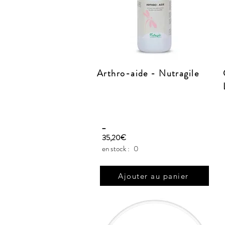
Arthro-aide - Nutragile
_
35,20€
en stock :
0
Ajouter au panier