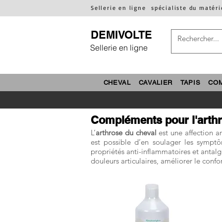
Sellerie en ligne
spécialiste du matéri
DEMIVOLTE
Sellerie en ligne
CHEVAL
CAVALIER
TAPIS
CO
Compléments pour l'arthr
L’
arthrose du cheval
est une affection ar
est possible d’en soulager les sympt
propriétés anti-inflammatoires et antalg
douleurs articulaires, améliorer le confo