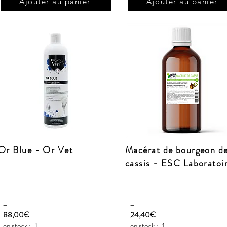
Ajouter au panier
Ajouter au panier
Or Blue - Or Vet
Macérat de bourgeon d
cassis - ESC Laboratoi
_
_
88,00€
24,40€
en stock :
1
en stock :
1