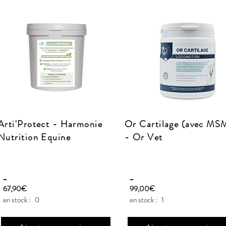
Arti'Protect - Harmonie
Or Cartilage (avec MS
Nutrition Equine
- Or Vet
_
_
67,90€
99,00€
en stock :
0
en stock :
1