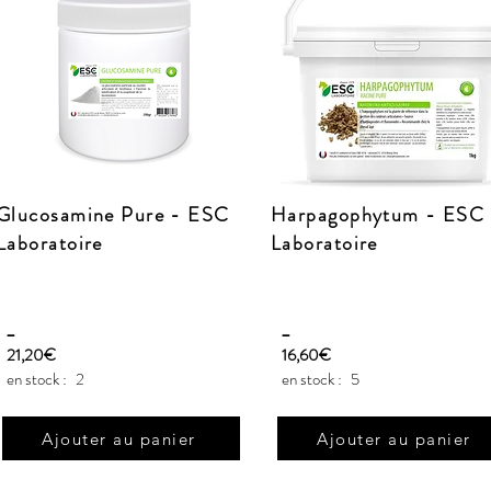
Glucosamine Pure - ESC
Harpagophytum - ESC
Laboratoire
Laboratoire
_
_
21,20€
16,60€
en stock :
2
en stock :
5
Ajouter au panier
Ajouter au panier