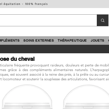
el équitation - 100% français
MPLÉMENTS
SOINS EXTERNES
THÉRAPEUTIQUE
JOUETS
ose du cheval
ticulaire fréquente provoquant raideurs, douleurs et perte de mobilit
ômes grâce à des compléments alimentaires naturels. L’harpago
iques, est souvent associé à la reine des prés, à la prêle ou au curc
rt locomoteur et soutenir la souplesse des articulations, favorisant ai