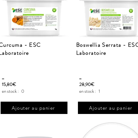
Curcuma - ESC
Boswellia Serrata - ES
Laboratoire
Laboratoire
_
_
15,80€
28,90€
en stock :
0
en stock :
1
Ajouter au panier
Ajouter au panier