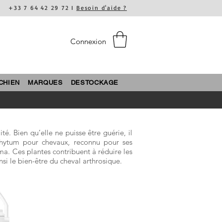
+33 7 64 42 29 72 I
Besoin d'aide ?
Connexion
CHIEN
MARQUES
DESTOCKAGE
é. Bien qu’elle ne puisse être guérie, il
phytum pour chevaux, reconnu pour ses
uma. Ces plantes contribuent à réduire les
nsi le bien-être du cheval arthrosique.