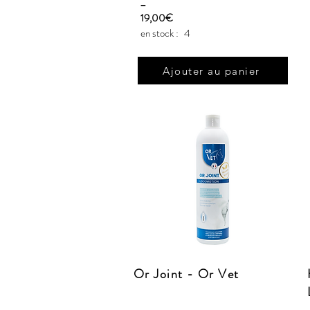
_
19,00€
en stock :
4
Ajouter au panier
Or Joint - Or Vet