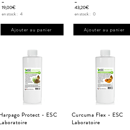
_
_
19,00€
43,20€
en stock :
4
en stock :
0
Ajouter au panier
Ajouter au panier
Harpago Protect - ESC
Curcuma Flex - ESC
Laboratoire
Laboratoire