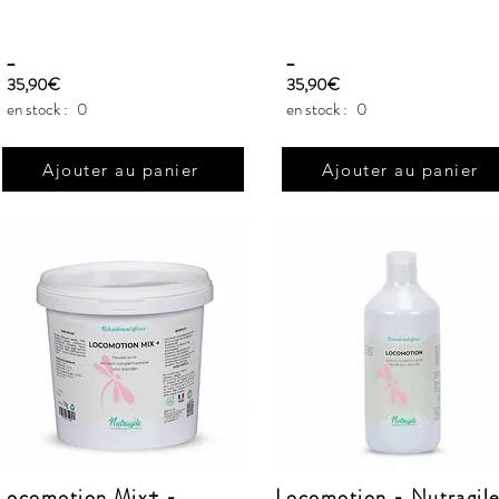
_
_
35,90€
35,90€
en stock :
0
en stock :
0
Ajouter au panier
Ajouter au panier
Locomotion Mix+ -
Locomotion - Nutragil