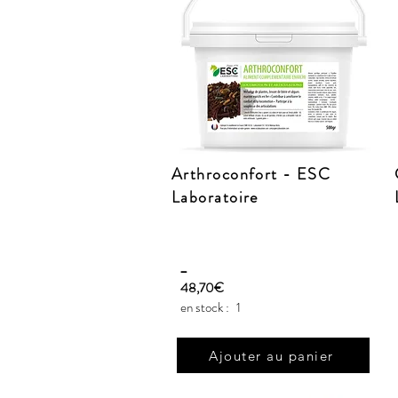
Arthroconfort - ESC
Laboratoire
_
48,70€
en stock :
1
Ajouter au panier