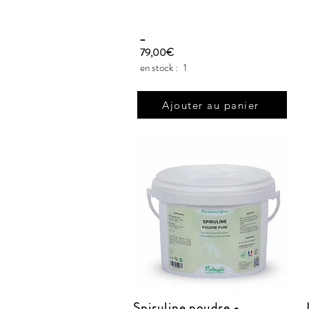
_
79,00€
en stock :
1
Ajouter au panier
Spiruline poudre -