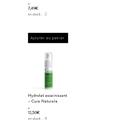
_
7,49€
en stock :
2
Ajouter au panier
Hydrolat assainissant
- Cura Naturale
_
12,50€
en stock :
4