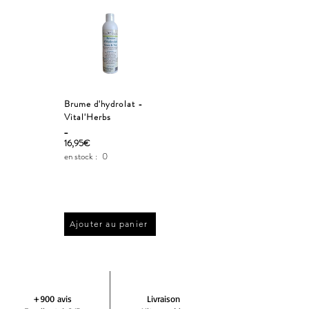
Brume d'hydrolat -
Vital'Herbs
_
16,95€
en stock :
0
Ajouter au panier
+900 avis
Livraison