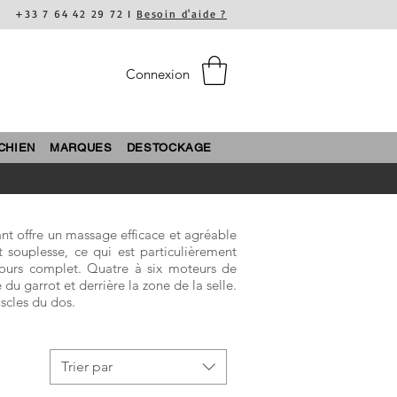
+33 7 64 42 29 72 I
Besoin d'aide ?
Connexion
CHIEN
MARQUES
DESTOCKAGE
nt offre un massage efficace et agréable
 souplesse, ce qui est particulièrement
ncours complet. Quatre à six moteurs de
du garrot et derrière la zone de la selle.
scles du dos.
Trier par