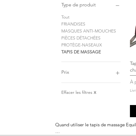
Type de produit
Tout
FRIANDISES
MASQUES ANTI-MOUCHES
PIÈCES DÉTACHÉES
PROTÈGE-NASEAUX
TAPIS DE MASSAGE
Ta
ch
Prix
Pr
À 
11 €
660 €
Liv
Effacer les filtres
X
Quand utiliser le tapis de massage Equil