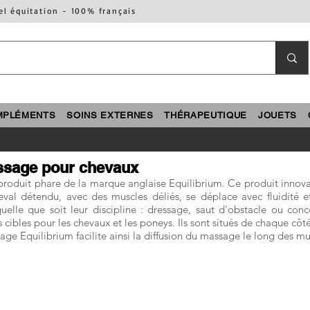
el équitation - 100% français
MPLÉMENTS
SOINS EXTERNES
THÉRAPEUTIQUE
JOUETS
assage pour chevaux
produit phare de la marque anglaise Equilibrium. Ce produit innova
val détendu, avec des muscles déliés, se déplace avec fluidité et
uelle que soit leur discipline : dressage, saut d'obstacle ou co
ibles pour les chevaux et les poneys. Ils sont situés de chaque côté 
ge Equilibrium facilite ainsi la diffusion du massage le long des mu