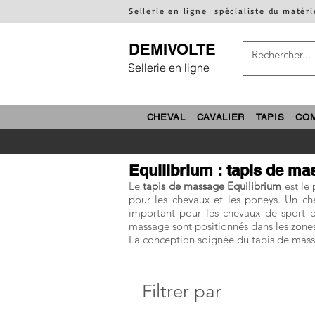
Sellerie en ligne
spécialiste du matéri
DEMIVOLTE
Sellerie en ligne
CHEVAL
CAVALIER
TAPIS
CO
Equilibrium : tapis de m
Le
tapis de massage Equilibrium
est le 
pour les chevaux et les poneys. Un che
important pour les chevaux de sport q
massage sont positionnés dans les zones c
La conception soignée du tapis de massa
Filtrer par