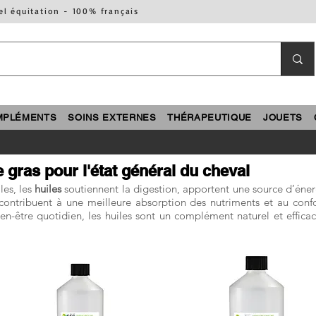
el équitation - 100% français
MPLÉMENTS
SOINS EXTERNES
THÉRAPEUTIQUE
JOUETS
e gras pour l'état général du cheval
les, les
huiles
soutiennent la digestion, apportent une source d’énergi
s contribuent à une meilleure absorption des nutriments et au conf
ien-être quotidien, les huiles sont un complément naturel et effica