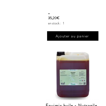
_
35,20€
en stock :
1
Ajouter au panier
Equimix huile - Nutragile