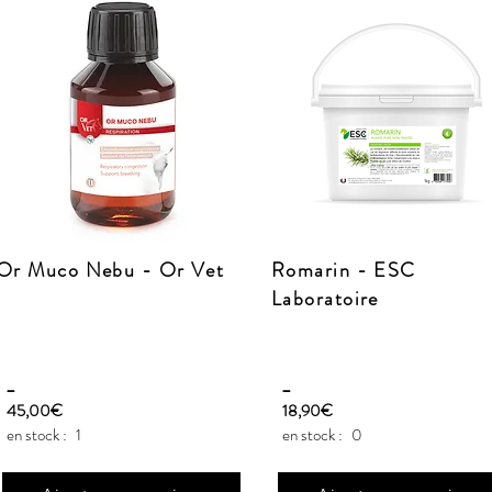
Or Muco Nebu - Or Vet
Romarin - ESC
Laboratoire
_
_
45,00€
18,90€
en stock :
1
en stock :
0