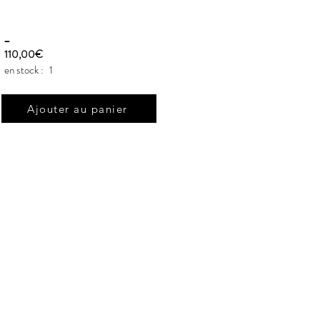
_
110,00€
en stock :
1
Ajouter au panier