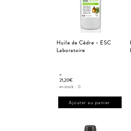
Huile de Cèdre - ESC
Laboratoire
_
21,20€
en stock :
0
Ajouter au panier