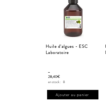
Huile d'algues - ESC
Laboratoire
_
28,40€
en stock :
8
Ajouter au panier