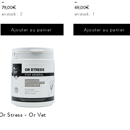
_
_
79,00€
69,00€
en stock :
2
en stock :
1
Ajouter au panier
Ajouter au panier
Or Stress - Or Vet