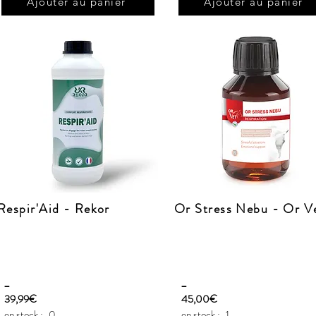
Ajouter au panier
Ajouter au panier
Respir'Aid - Rekor
Or Stress Nebu - Or V
_
_
39,99€
45,00€
en stock :
0
en stock :
1