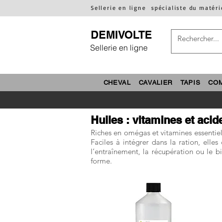
Sellerie en ligne
spécialiste du matéri
DEMIVOLTE
Sellerie en ligne
CHEVAL
CAVALIER
TAPIS
CO
Huiles : vitamines et acid
Riches en omégas et vitamines essentiel
Faciles à intégrer dans la ration, elle
l’entraînement, la récupération ou le b
forme.