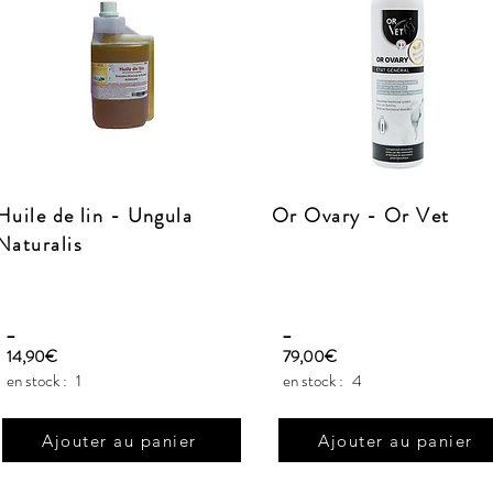
Huile de lin - Ungula
Or Ovary - Or Vet
Naturalis
_
_
14,90€
79,00€
en stock :
1
en stock :
4
Ajouter au panier
Ajouter au panier