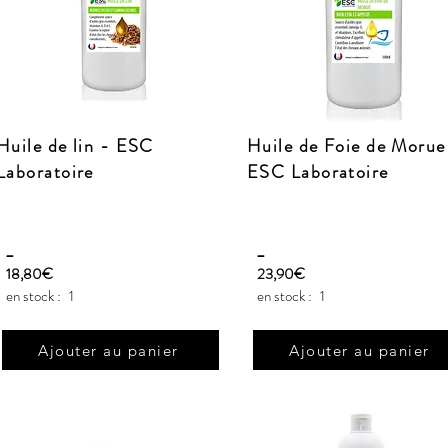
Huile de lin - ESC
Huile de Foie de Morue
Laboratoire
ESC Laboratoire
_
_
18,80€
23,90€
en stock :
1
en stock :
1
Ajouter au panier
Ajouter au panier