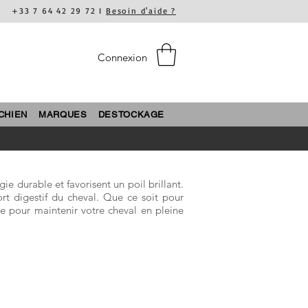
+33 7 64 42 29 72 I
Besoin d'aide ?
Connexion
CHIEN
MARQUES
DESTOCKAGE
e durable et favorisent un poil brillant.
ort digestif du cheval. Que ce soit pour
ce pour maintenir votre cheval en pleine