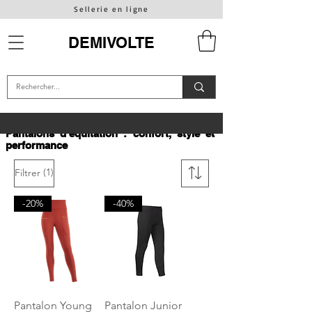
Sellerie en ligne
DEMIVOLTE
Pantalons d'équitation : confort, style et
performance
(1)
Filtrer
-20%
-40%
Pantalon Young
Pantalon Junior