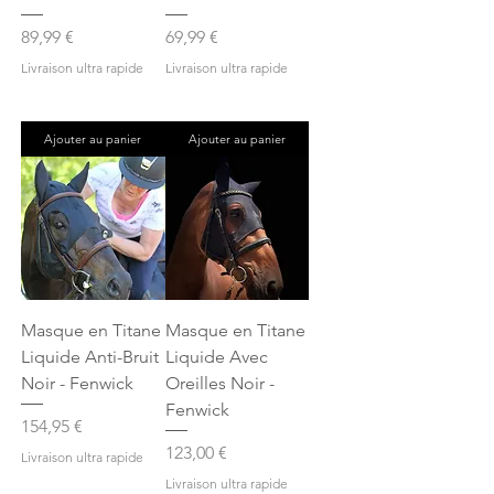
Prix
Prix
89,99 €
69,99 €
Livraison ultra rapide
Livraison ultra rapide
Ajouter au panier
Ajouter au panier
Masque en Titane
Masque en Titane
Liquide Anti-Bruit
Liquide Avec
Noir - Fenwick
Oreilles Noir -
Fenwick
Prix
154,95 €
Prix
123,00 €
Livraison ultra rapide
Livraison ultra rapide