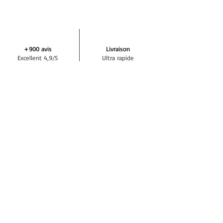
+900 avis
Livraison
Excellent 4,9/5
Ultra rapide
Aide et assistance
Paiement
+33 7 64 42 29 72
En 3 ou 4 fois
NEWSLETTER DEMIVOLTE
S'abonner
RÉSEAUX SOCIAUX