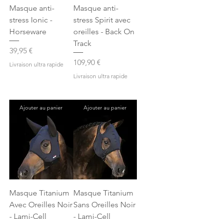
Masque anti-
Masque anti-
stress Ionic -
stress Spirit avec
Horseware
oreilles - Back On
Track
Prix
39,95 €
Prix
109,90 €
Livraison ultra rapide
Livraison ultra rapide
Ajouter au panier
Ajouter au panier
Masque Titanium
Masque Titanium
Avec Oreilles Noir
Sans Oreilles Noir
- Lami-Cell
- Lami-Cell