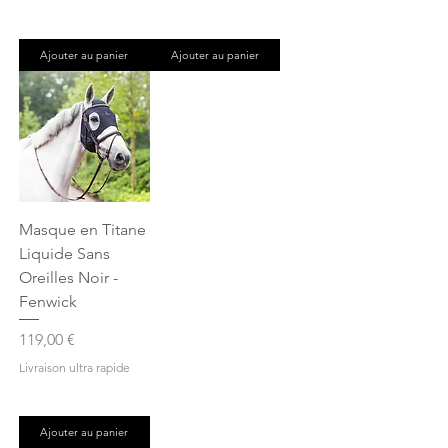
Ajouter au panier
Ajouter au panier
Masque en Titane
Liquide Sans
Oreilles Noir -
Fenwick
Prix
119,00 €
Livraison ultra rapide
Ajouter au panier