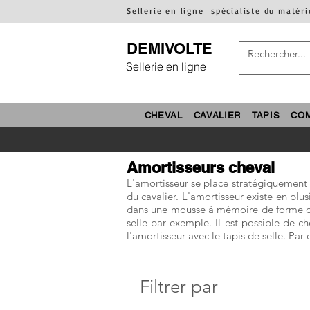
Sellerie en ligne
spécialiste du matéri
DEMIVOLTE
Sellerie en ligne
CHEVAL
CAVALIER
TAPIS
CO
Amortisseurs cheval
L'amortisseur se place stratégiquement en
du cavalier. L'amortisseur existe en plu
dans une mousse à mémoire de forme ou 
selle par exemple. Il est possible de ch
l'amortisseur avec le tapis de selle. Pa
Filtrer par