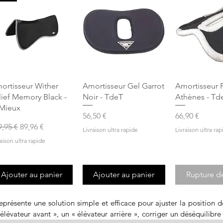
Aperçu rapide
Aperçu rapide
Aperçu r
ortisseur Wither
Amortisseur Gel Garrot
Amortisseur 
lief Memory Black -
Noir - TdeT
Athènes - Td
Mieux
Prix
Prix
56,50 €
66,90 €
x original
Prix promotionnel
9,95 €
89,96 €
Livraison ultra rapide
Livraison ultra rap
raison ultra rapide
Ajouter au panier
Ajouter au panier
Rupture d
résente une solution simple et efficace pour ajuster la position de 
élévateur avant », un « élévateur arrière », corriger un déséquilibre