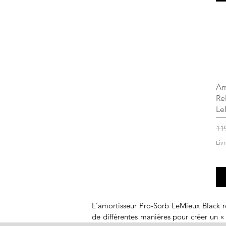
Am
Re
Le
Pri
11
Liv
L'amortisseur Pro-Sorb LeMieux Black rep
de différentes manières pour créer un « 