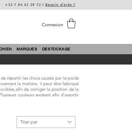
+33 7 64 42 29 72 I
Besoin d'aide ?
Connexion
CHIEN
MARQUES
DESTOCKAGE
 de répartir les chocs causés par le poids
cernant la matière, il peut être fabriqué
ibles afin de corriger la position de la
usieurs couleurs existent afin d'assortir
Trier par