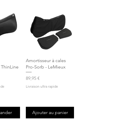
apide
Aperçu rapide
Amortisseur à cales
 ThinLine
Pro-Sorb - LeMieux
Prix
89,95 €
ide
Livraison ultra rapide
ander
Ajouter au panier