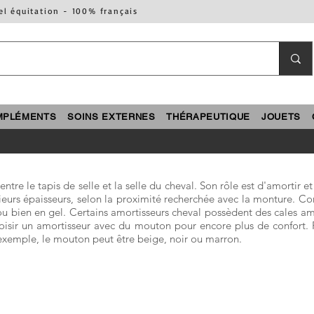
el équitation - 100% français
MPLÉMENTS
SOINS EXTERNES
THÉRAPEUTIQUE
JOUETS
tre le tapis de selle et la selle du cheval. Son rôle est d'amortir et
sieurs épaisseurs, selon la proximité recherchée avec la monture. Con
bien en gel. Certains amortisseurs cheval possèdent des cales amov
oisir un amortisseur avec du mouton pour encore plus de confort. Pl
r exemple, le mouton peut être beige, noir ou marron.