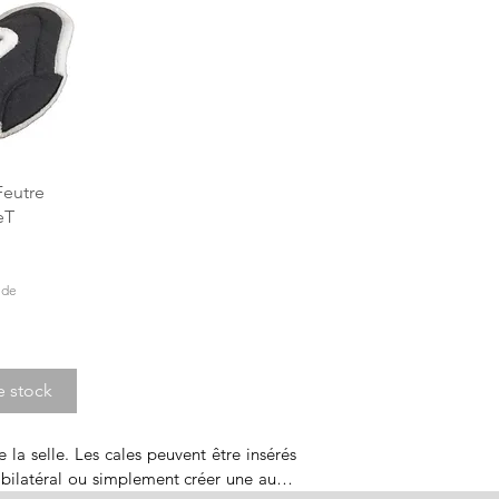
apide
Feutre
eT
ide
e stock
la selle. Les cales peuvent être insérés 
 bilatéral ou simplement créer une autre 