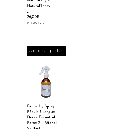
Natural’Fly -
Natural'Innov
_
26,00€
en stock :
7
Ajouter au panier
Farrierfly Spray
Répulsif Longue
Durée Essentiel
Force 2 - Michel
Vaillant