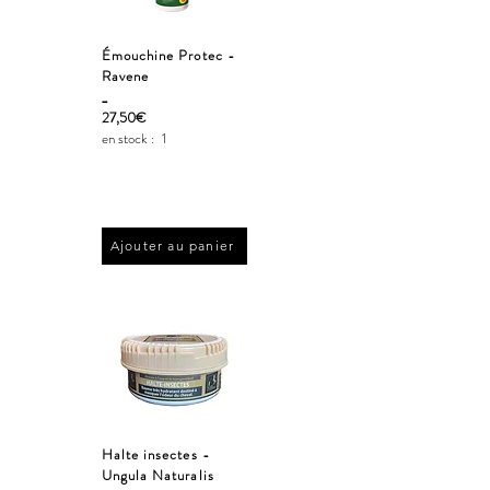
Émouchine Protec -
Ravene
_
27,50€
en stock :
1
Ajouter au panier
Halte insectes -
Ungula Naturalis