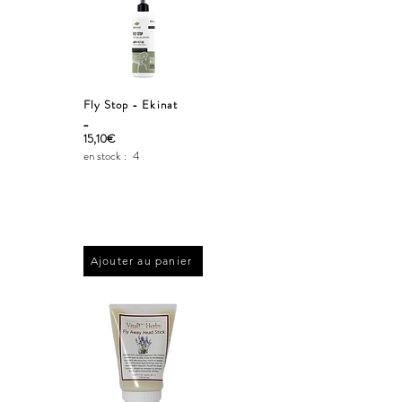
Fly Stop - Ekinat
_
15,10€
en stock :
4
Ajouter au panier