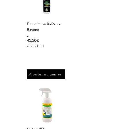
Émouchine X-Pro -
Ravene
_
45,50€
en stock :
1
Ajouter au panier