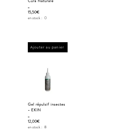
Cura Naturale
_
15,50€
en stock :
0
Ajouter au panier
Gel répulsif insectes
- EKIN
_
12,00€
en stock :
8