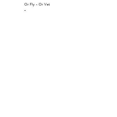
Or Fly - Or Vet
_
33,00€
en stock :
0
Ajouter au panier
Lotion anti-tiques -
Cavasso
_
19,00€