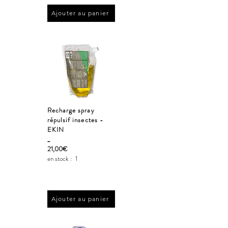
Ajouter au panier
Recharge spray
répulsif insectes -
EKIN
_
21,00€
en stock :
1
Ajouter au panier