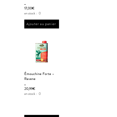
_
17,00€
en stock :
0
Ajouter au panier
Émouchine Forte -
Ravene
_
20,99€
en stock :
0