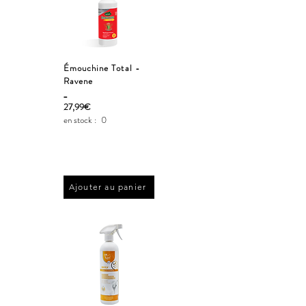
Émouchine Total -
Ravene
_
27,99€
en stock :
0
Ajouter au panier