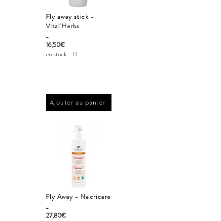
Fly away stick -
Vital'Herbs
_
16,50€
en stock :
0
Ajouter au panier
Fly Away - Nacricare
_
27,80€