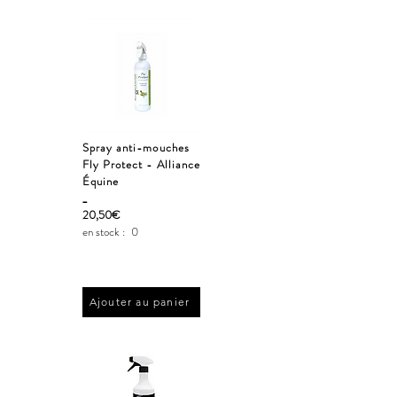
Spray anti-mouches
Fly Protect - Alliance
Équine
_
20,50€
en stock :
0
Ajouter au panier