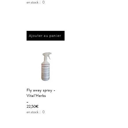
en stock :
0
Ajouter au panier
Fly away spray -
Vital'Herbs
_
22,50€
en stock :
0