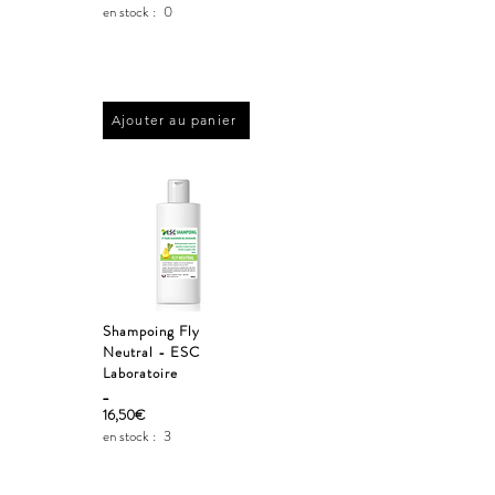
en stock :
0
Ajouter au panier
Shampoing Fly
Neutral - ESC
Laboratoire
_
16,50€
en stock :
3