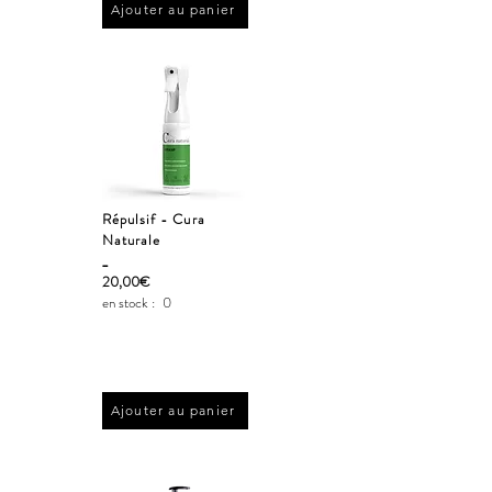
Ajouter au panier
Répulsif - Cura
Naturale
_
20,00€
en stock :
0
Ajouter au panier