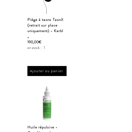
Piège à taons TaonX
(retrait sur place
uniquement) - Kerbl
_
190,00€
en stock :
1
Ajouter au panier
Huile répulsive -