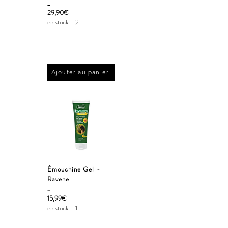
_
29,90€
en stock :
2
Ajouter au panier
Émouchine Gel -
Ravene
_
15,99€
en stock :
1