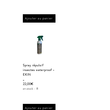
Ajouter au panier
Spray répulsif
insectes waterproof -
EKIN
_
22,00€
en stock :
8
Ajouter au panier