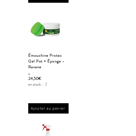
Émouchine Protec
Gel Pot + Éponge -
Ravene
_
24,50€
en stock :
2
Ajouter au panier