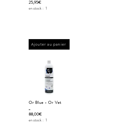
25,95€
en stock :
1
Ajouter au panier
Or Blue - Or Vet
_
88,00€
en stock :
1