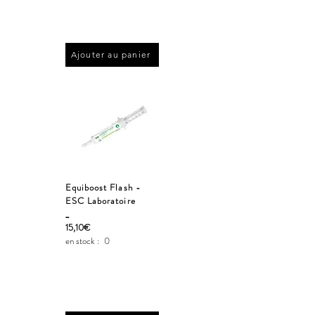
Ajouter au panier
Equiboost Flash -
ESC Laboratoire
_
15,10€
en stock :
0