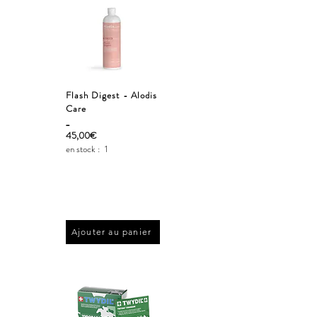
Flash Digest - Alodis
Care
_
45,00€
en stock :
1
Ajouter au panier