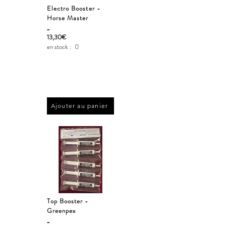
Electro Booster -
Horse Master
_
13,30€
en stock :
0
Ajouter au panier
Top Booster -
Greenpex
_