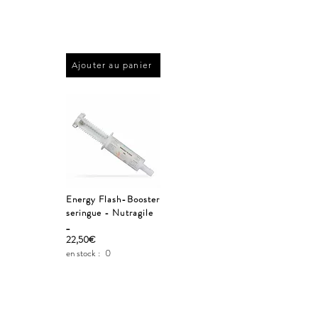
Ajouter au panier
Energy Flash-Booster
seringue - Nutragile
_
22,50€
en stock :
0