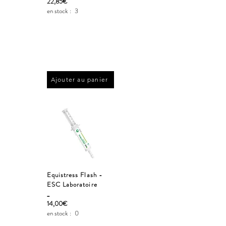
22,85€
en stock :
3
Ajouter au panier
Equistress Flash -
ESC Laboratoire
_
14,00€
en stock :
0