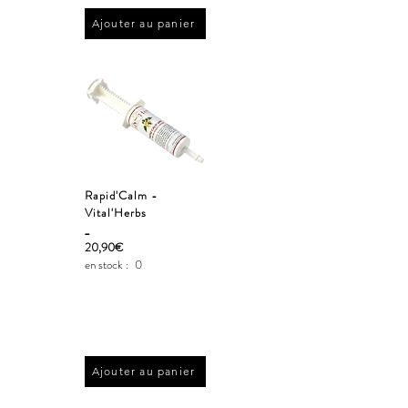
Ajouter au panier
Rapid'Calm -
Vital'Herbs
_
20,90€
en stock :
0
Ajouter au panier