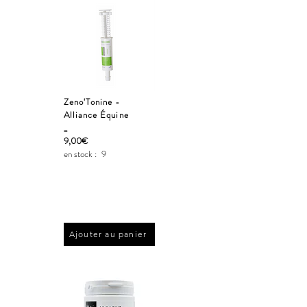
Zeno'Tonine -
Alliance Équine
_
9,00€
en stock :
9
Ajouter au panier