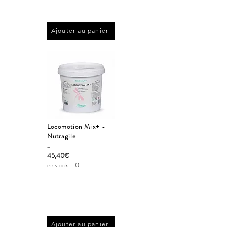
Ajouter au panier
Locomotion Mix+ -
Nutragile
_
45,40€
en stock :
0
Ajouter au panier