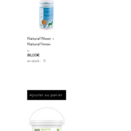
Natural’Moov -
Natural'Innov
_
86,00€
en stock :
0
Ajouter au panier