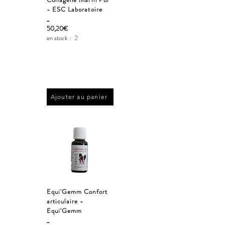
- ESC Laboratoire
_
50,20€
en stock :
2
Ajouter au panier
Equi'Gemm Confort
articulaire -
Equi'Gemm
_