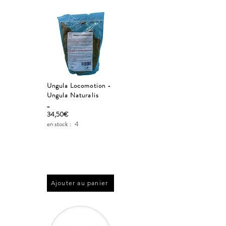
Ungula Locomotion -
Ungula Naturalis
_
34,50€
en stock :
4
Ajouter au panier