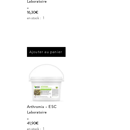
Laboratoire
_
16,30€
en stock :
1
Ajouter au panier
Arthromix - ESC
Laboratoire
_
41,90€
en stock :
1