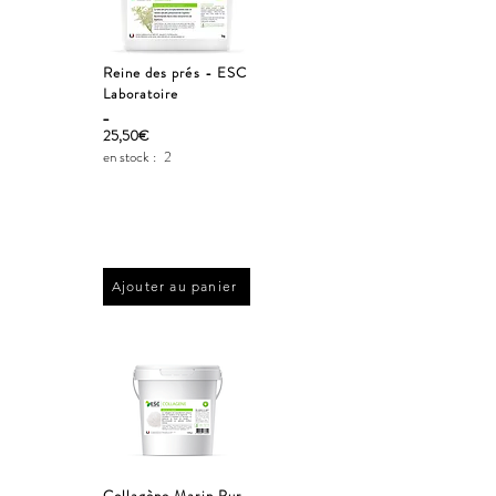
Reine des prés - ESC
Laboratoire
_
25,50€
en stock :
2
Ajouter au panier
Collagène Marin Pur