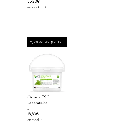
35,20€
en stock :
0
Ajouter au panier
Ortie - ESC
Laboratoire
_
18,50€
en stock :
1