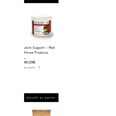
Joint Support - Red
Horse Products
_
80,00€
en stock :
5
Ajouter au panier