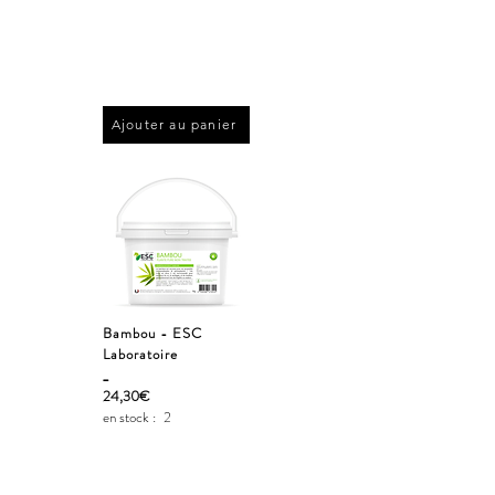
Ajouter au panier
Bambou - ESC
Laboratoire
_
24,30€
en stock :
2