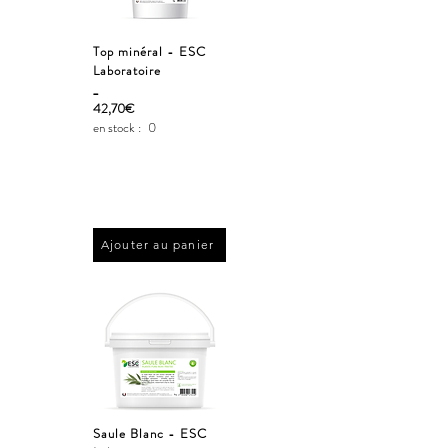
Top minéral - ESC
Laboratoire
_
42,70€
en stock :
0
Ajouter au panier
Saule Blanc - ESC