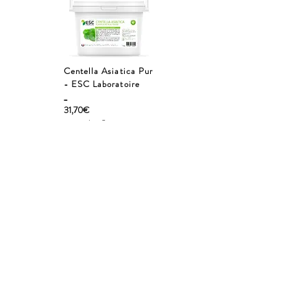
Centella Asiatica Pur
- ESC Laboratoire
_
31,70€
en stock :
2
Ajouter au panier