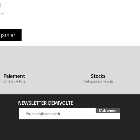
promotionnel
€
ide
 panier
Paiement
Stocks
En 3 ou 4 fois
Indiqués sur le site
NEWSLETTER DEMIVOLTE
S'abonner