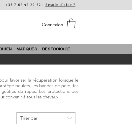
+33 7 64 42 29 72 I
Besoin d'aide ?
Connexion
CHIEN
MARQUES
DESTOCKAGE
our favoriser la récupération lorsque le
rotège-boulets, les bandes de polo, les
s guêtres de repos. Les protections des
ur convenir à tous les chevaux.
Trier par