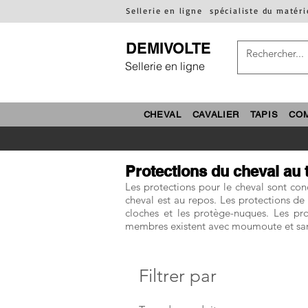
Sellerie en ligne
spécialiste du matéri
DEMIVOLTE
Sellerie en ligne
CHEVAL
CAVALIER
TAPIS
CO
Protections du cheval au t
Les protections pour le cheval sont con
cheval est au repos. Les protections de 
cloches et les protège-nuques. Les pro
membres existent avec moumoute et sans, 
Filtrer par