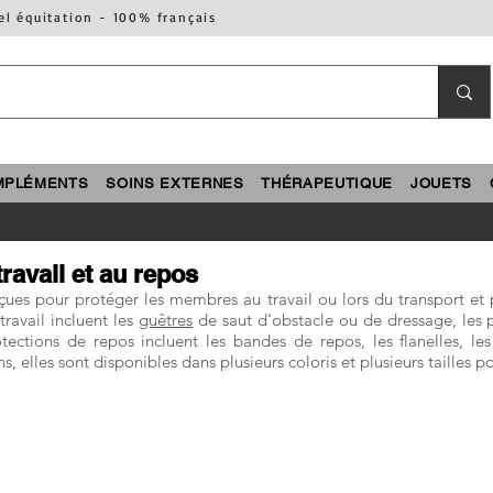
el équitation - 100% français
MPLÉMENTS
SOINS EXTERNES
THÉRAPEUTIQUE
JOUETS
ravail et au repos
çues pour protéger les membres au travail ou lors du transport et p
travail incluent les
guêtres
de saut d'obstacle ou de dressage, les p
tections de repos incluent les bandes de repos, les flanelles, le
elles sont disponibles dans plusieurs coloris et plusieurs tailles po