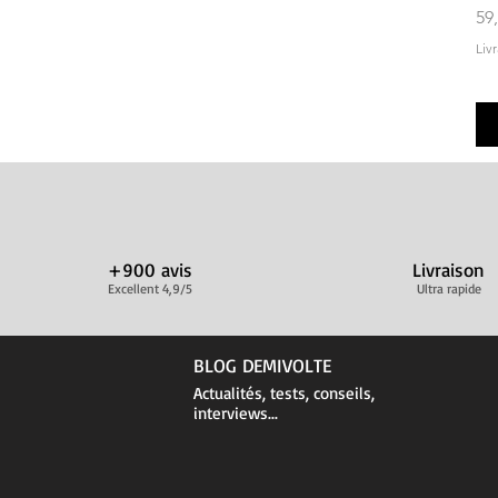
Pri
59
Liv
+900 avis
Livraison
Excellent 4,9/5
Ultra rapide
BLOG DEMIVOLTE
Actualités, tests, conseils,
interviews...