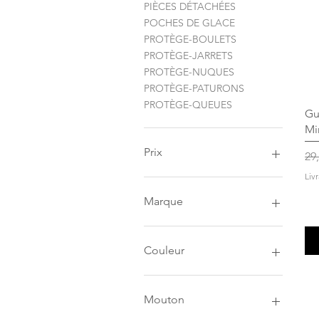
PIÈCES DÉTACHÉES
POCHES DE GLACE
PROTÈGE-BOULETS
PROTÈGE-JARRETS
PROTÈGE-NUQUES
PROTÈGE-PATURONS
PROTÈGE-QUEUES
Gu
Mi
Prix
Pri
29
Liv
9 €
470 €
Marque
ARJUNA
BACK ON TRACK
Couleur
BUCAS
COVALLIERO
BEIGE
EQUESTRIAN
BLANC
Mouton
STOCKHOLM
BLEU