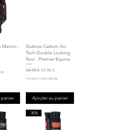
apide
Aperçu rapide
 Marron -
Guêtres Carbon Air-
Tech Double Locking
Noir - Premier Equine
Prix original
Prix promotionnel
54,95 €
43,96 €
ide
Livraison ultra rapide
 panier
Ajouter au panier
-30%