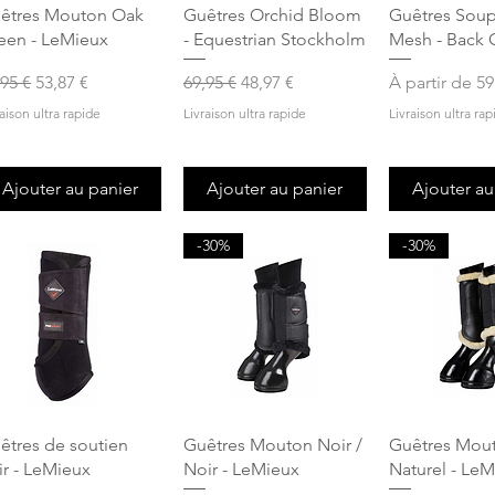
Aperçu rapide
Aperçu rapide
Aperçu r
êtres Mouton Oak
Guêtres Orchid Bloom
Guêtres Soup
een - LeMieux
- Equestrian Stockholm
Mesh - Back 
x original
Prix promotionnel
Prix original
Prix promotionnel
Prix promoti
,95 €
53,87 €
69,95 €
48,97 €
À partir de
59
raison ultra rapide
Livraison ultra rapide
Livraison ultra rap
Ajouter au panier
Ajouter au panier
Ajouter au
-30%
-30%
Aperçu rapide
Aperçu rapide
Aperçu r
êtres de soutien
Guêtres Mouton Noir /
Guêtres Mout
ir - LeMieux
Noir - LeMieux
Naturel - LeM