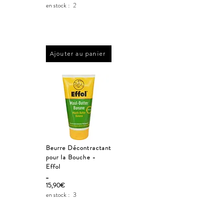
en stock :
2
Ajouter au panier
Beurre Décontractant
pour la Bouche -
Effol
_
15,90€
en stock :
3