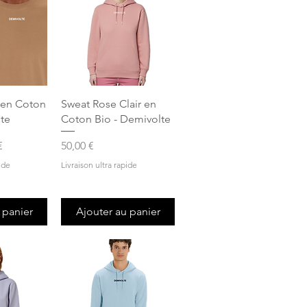
apide
Aperçu rapide
 en Coton
Sweat Rose Clair en
te
Coton Bio - Demivolte
promotionnel
Prix
€
50,00 €
ide
Livraison ultra rapide
 panier
Ajouter au panier