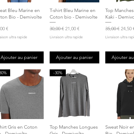
Aperçu rapide
Aperçu rapide
Aperçu r
eat Bleu Marine en
T-shirt Bleu Marine en
Top Manches
ton Bio - Demivolte
Coton bio - Demivolte
Kaki - Demivo
x
Prix original
Prix promotionnel
Prix original
Prix 
,00 €
30,00 €
21,00 €
35,00 €
24,50 
raison ultra rapide
Livraison ultra rapide
Livraison ultra rap
Ajouter au panier
Ajouter au panier
Ajouter au
30%
-30%
Aperçu rapide
Aperçu rapide
Aperçu r
shirt Gris en Coton
Top Manches Longues
Sweat Noir e
o - Demivolte
Gris - Demivolte
Bio - Demivol