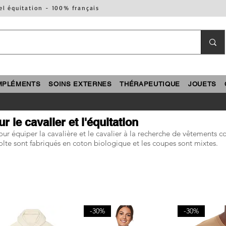
el équitation - 100% français
MPLÉMENTS
SOINS EXTERNES
THÉRAPEUTIQUE
JOUETS
 le cavalier et l'équitation
ur équiper la cavalière et le cavalier à la recherche de vêtements c
olte sont fabriqués en coton biologique et les coupes sont mixtes.
-30%
-30%