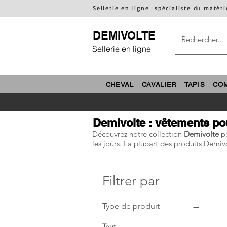
Sellerie en ligne
spécialiste du matéri
DEMIVOLTE
Sellerie en ligne
CHEVAL
CAVALIER
TAPIS
CO
Demivolte : vêtements pour
Découvrez notre collection
Demivolte
po
les jours. La plupart des produits Demiv
Filtrer par
Type de produit
Tout