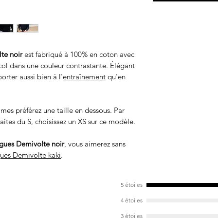
te noir
est fabriqué à 100% en coton avec
col dans une couleur contrastante. Élégant
porter aussi bien à l'
entraînement
qu'en
mmes préférez une taille en dessous. Par
aites du S, choisissez un XS sur ce modèle.
gues Demivolte noir
, vous aimerez sans
ues Demivolte kaki
.
5 étoiles
4 étoiles
3 étoiles