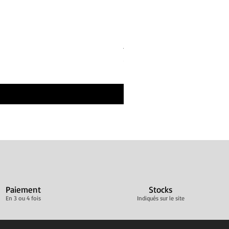
Bandes de repos Écru Beige 
Prix
30,00 €
Livraison ultra rapide
Paiement
Stocks
En 3 ou 4 fois
Indiqués sur le site