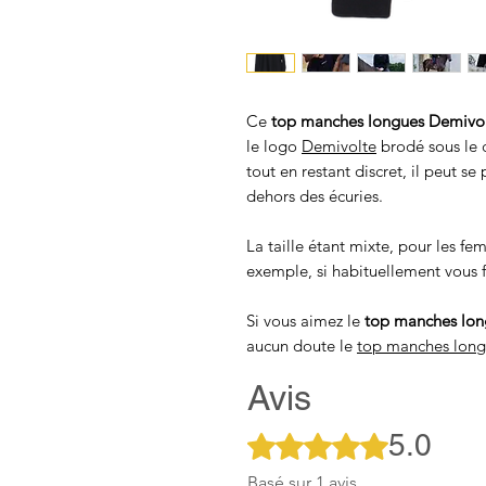
Ce
top manches longues Demivol
le logo
Demivolte
brodé sous le 
tout en restant discret, il peut se 
dehors des écuries.
La taille étant mixte, pour les fe
exemple, si habituellement vous f
Si vous aimez le
top manches lon
aucun doute le
top manches long
Avis
5.0
Noté 5 sur 5.
Basé sur 1 avis