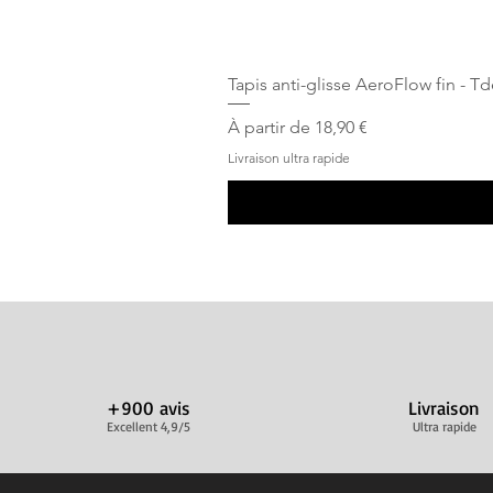
Tapis anti-glisse AeroFlow fin - T
Prix promotionnel
À partir de
18,90 €
Livraison ultra rapide
+900 avis
Livraison
Excellent 4,9/5
Ultra rapide