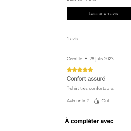
Laisser un avis
1 avis
Camille
•
28 juin 2023
Noté 5 sur 5.
Confort assuré
T-shirt très confortable.
Avis utile ?
Oui
À compléter avec