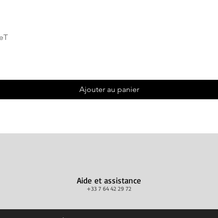
Aperçu rapide
deT
Ajouter au panier
Aide et assistance
+33 7 64 42 29 72