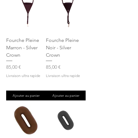
Fourche Pleine
Fourche Pleine
Marron - Silver
Noir - Silver
Crown
Crown
Prix
Prix
85,00 €
85,00 €
Livraison ultra rapide
Livraison ultra rapide
Ajouter au panier
Ajouter au panier