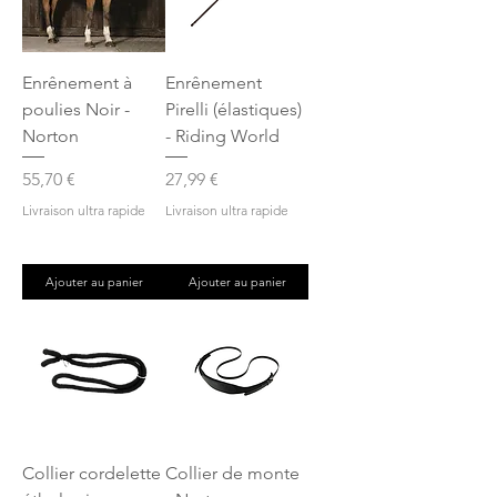
Enrênement à
Enrênement
poulies Noir -
Pirelli (élastiques)
Norton
- Riding World
Prix
Prix
55,70 €
27,99 €
Livraison ultra rapide
Livraison ultra rapide
Ajouter au panier
Ajouter au panier
Collier cordelette
Collier de monte