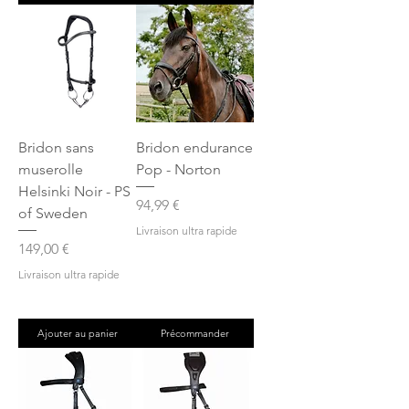
Bridon sans
Bridon endurance
muserolle
Pop - Norton
Helsinki Noir - PS
Prix
94,99 €
of Sweden
Livraison ultra rapide
Prix
149,00 €
Livraison ultra rapide
Ajouter au panier
Précommander