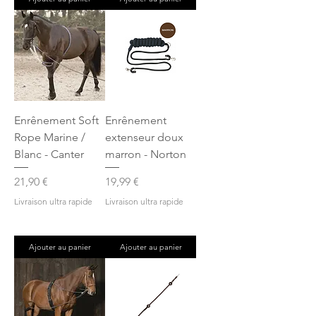
Enrênement Soft
Enrênement
Rope Marine /
extenseur doux
Blanc - Canter
marron - Norton
Prix
Prix
21,90 €
19,99 €
Livraison ultra rapide
Livraison ultra rapide
Ajouter au panier
Ajouter au panier