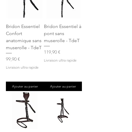
Bridon Essentiel
Bridon Essentiel à
Confort
pont sans
anatomique sans
muserolle - TdeT
muserolle - TdeT
Prix
119,90 €
Prix
99,90 €
Livraison ultra rapide
Livraison ultra rapide
Ajouter au panier
Ajouter au panier