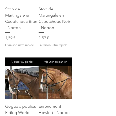
Stop de
Stop de
Martingale en
Martingale en
Caoutchouc Brun
Caoutchouc Noir
- Norton
- Norton
Prix
Prix
1,59 €
1,59 €
Livraison ultra rapide
Livraison ultra rapide
Ajouter au panier
Ajouter au panier
Gogue à poulies -
Enrênement
Riding World
Howlett - Norton