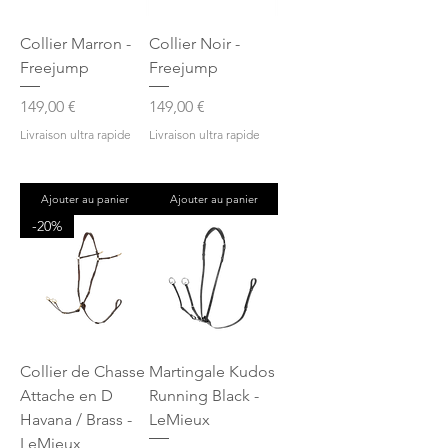
Collier Marron -
Collier Noir -
Freejump
Freejump
Prix
Prix
149,00 €
149,00 €
Livraison ultra rapide
Livraison ultra rapide
Ajouter au panier
Ajouter au panier
-20%
Collier de Chasse
Martingale Kudos
Attache en D
Running Black -
Havana / Brass -
LeMieux
LeMieux