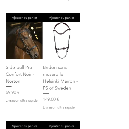
Ajouter au panier
Ajouter au panier
Side-pull Pro
Bridon sans
Confort Noir -
muserolle
Norton
Helsinki Marron -
PS of Sweden
Prix
69,90 €
Prix
149,00 €
Livraison ultra rapide
Livraison ultra rapide
Ajouter au panier
Ajouter au panier