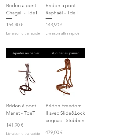
Bridon à pont
Bridon à pont
Chagall - TdeT
Raphaël - TdeT
Prix
Prix
154,40 €
143,90 €
Livraison ultra rapide
Livraison ultra rapide
Ajouter au panier
Ajouter au panier
Bridon à pont
Bridon Freedom
Manet - TdeT
II avec Slide&Lock
cognac - Stübben
Prix
141,90 €
Prix
479,00 €
Livraison ultra rapide