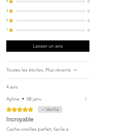
4
0
3
0
2
0
1
0
Laisser un avis
Toutes les étoiles, Plus récents
4 avis
Ayline
•
08 janv.
Noté 5 sur 5.
Vérifié
Incroyable
Cache oreilles parfait, facile à