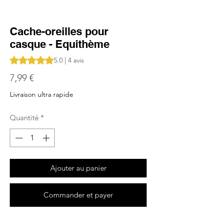
Cache-oreilles pour
casque - Equithème
La note est de 5.0 sur cinq étoiles selon 4 avis
5.0 | 4 avis
Prix
7,99 €
Livraison ultra rapide
Quantité
*
Ajouter au panier
Commander et payer