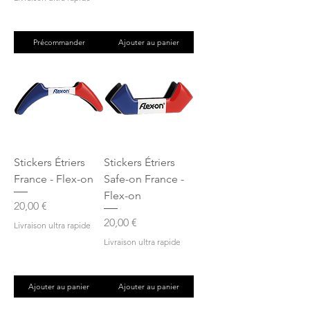
Précommander
Ajouter au panier
Stickers Étriers
Stickers Étriers
France - Flex-on
Safe-on France -
Flex-on
Prix
20,00 €
Prix
20,00 €
Livraison ultra rapide
Livraison ultra rapide
Ajouter au panier
Ajouter au panier