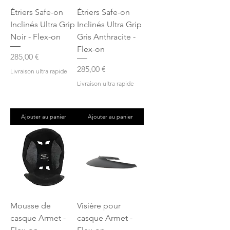
Étriers Safe-on
Étriers Safe-on
Inclinés Ultra Grip
Inclinés Ultra Grip
Noir - Flex-on
Gris Anthracite -
Flex-on
Prix
285,00 €
Prix
285,00 €
Livraison ultra rapide
Livraison ultra rapide
Ajouter au panier
Ajouter au panier
Mousse de
Visière pour
casque Armet -
casque Armet -