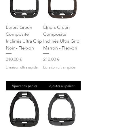
Étriers Green
Étriers Green
Composite
Composite
Inclinés Ultra Grip
Inclinés Ultra Grip
Noir - Flex-on
Marron - Flex-on
Prix
Prix
210,00 €
210,00 €
Livraison ultra rapide
Livraison ultra rapide
Ajouter au panier
Ajouter au panier