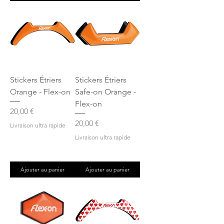
Stickers Étriers
Stickers Étriers
Orange - Flex-on
Safe-on Orange -
Flex-on
Prix
20,00 €
Prix
20,00 €
Livraison ultra rapide
Livraison ultra rapide
Ajouter au panier
Ajouter au panier