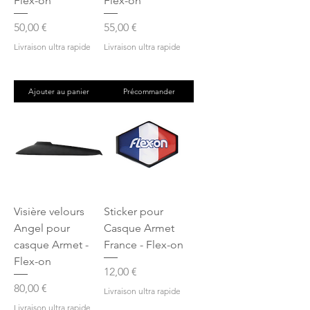
Flex-on
Flex-on
Prix
Prix
50,00 €
55,00 €
Livraison ultra rapide
Livraison ultra rapide
Ajouter au panier
Précommander
Visière velours
Sticker pour
Angel pour
Casque Armet
casque Armet -
France - Flex-on
Flex-on
Prix
12,00 €
Prix
80,00 €
Livraison ultra rapide
Livraison ultra rapide