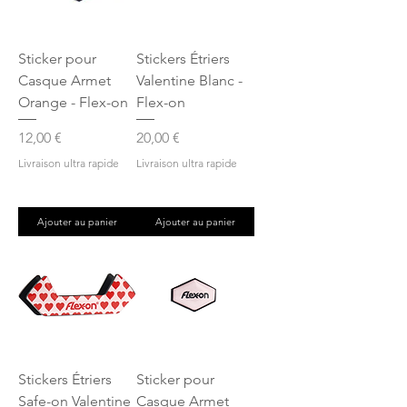
Sticker pour
Stickers Étriers
Casque Armet
Valentine Blanc -
Orange - Flex-on
Flex-on
Prix
Prix
12,00 €
20,00 €
Livraison ultra rapide
Livraison ultra rapide
Ajouter au panier
Ajouter au panier
Stickers Étriers
Sticker pour
Safe-on Valentine
Casque Armet