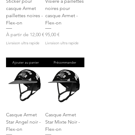
Sticker pour
Visière à paillettes
casque Armet
noires pour
paillettes noires -
casque Armet -
Flex-on
Flex-on
Prix promotionnel
Prix
À partir de
12,00 €
95,00 €
Livraison ultra rapide
Livraison ultra rapide
Ajouter au panier
Précommander
Casque Armet
Casque Armet
Star Angel noir -
Star Mixte Noir -
Flex-on
Flex-on