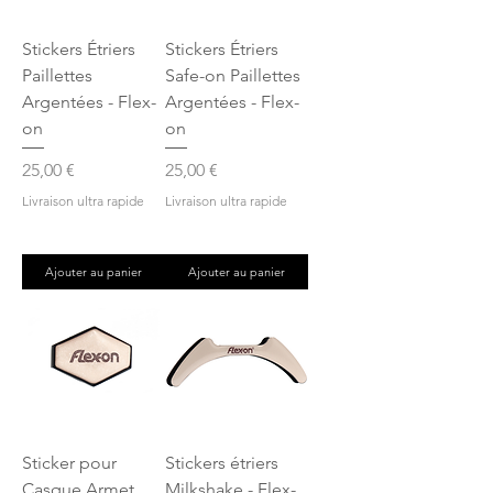
Stickers Étriers
Stickers Étriers
Paillettes
Safe-on Paillettes
Argentées - Flex-
Argentées - Flex-
on
on
Prix
Prix
25,00 €
25,00 €
Livraison ultra rapide
Livraison ultra rapide
Ajouter au panier
Ajouter au panier
Sticker pour
Stickers étriers
Casque Armet
Milkshake - Flex-