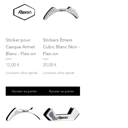
Sticker pour
Stickers Étriers
Casque Armet
Cubic Blanc Noir -
Blanc - Flex-on
Flex-on
Prix
Prix
12,00 €
20,00 €
Livraison ultra rapide
Livraison ultra rapide
Ajouter au panier
Ajouter au panier