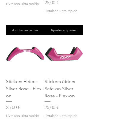
Prix
25,00 €
Livraison ultra rapide
Livraison ultra rapide
Ajouter au panier
Ajouter au panier
Stickers Étriers
Stickers étriers
Silver Rose - Flex-
Safe-on Silver
on
Rose - Flex-on
Prix
Prix
25,00 €
25,00 €
Livraison ultra rapide
Livraison ultra rapide