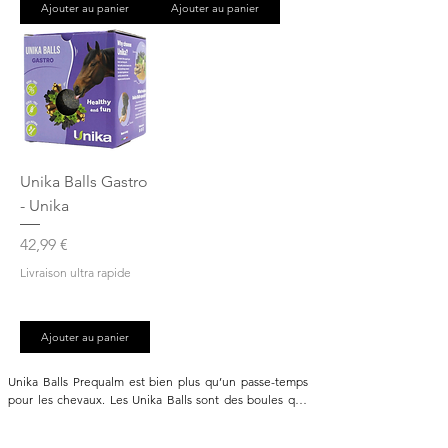
Ajouter au panier
Ajouter au panier
Unika Balls Gastro
- Unika
Prix
42,99 €
Livraison ultra rapide
Ajouter au panier
Unika Balls Prequalm est bien plus qu’un passe-temps 
pour les chevaux. Les Unika Balls sont des boules qui, 
grâce à leurs cordes en fibre naturelles, peuvent être 
accrochées dans le box ou le camion de façon que les 