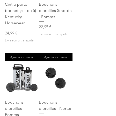
Cintre porte-
Bouchons
bonnet (set de 5) -
d'oreilles Smooth
Kentucky
- Pomms
Horsewear
Prix
22,95 €
Prix
24,99 €
Livraison ultra rapide
Livraison ultra rapide
Ajouter au panier
Ajouter au panier
Bouchons
Bouchons
d'oreilles -
d'oreilles - Norton
Pomms