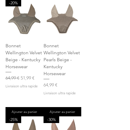
-20%
Bonnet
Bonnet
Wellington Velvet
Wellington Velvet
Beige - Kentucky
Pearls Beige -
Horsewear
Kentucky
Horsewear
Prix original
Prix promotionnel
64,99 €
51,99 €
Prix
64,99 €
Livraison ultra rapide
Livraison ultra rapide
Ajouter au panier
Ajouter au panier
-25%
-30%