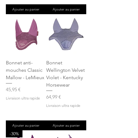
Ajouter au panier
Ajouter au panier
Bonnet anti-
Bonnet
mouches Classic
Wellington Velvet
Mallow - LeMieux
Violet - Kentucky
Horsewear
Prix
45,95 €
Prix
64,99 €
Livraison ultra rapide
Livraison ultra rapide
Ajouter au panier
Ajouter au panier
-30%