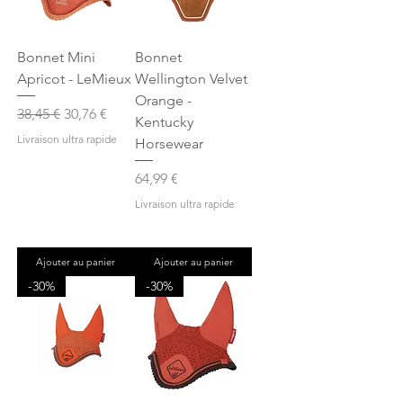
Bonnet Mini
Bonnet
Apricot - LeMieux
Wellington Velvet
Orange -
Prix original
Prix promotionnel
38,45 €
30,76 €
Kentucky
Livraison ultra rapide
Horsewear
Prix
64,99 €
Livraison ultra rapide
Ajouter au panier
Ajouter au panier
-30%
-30%