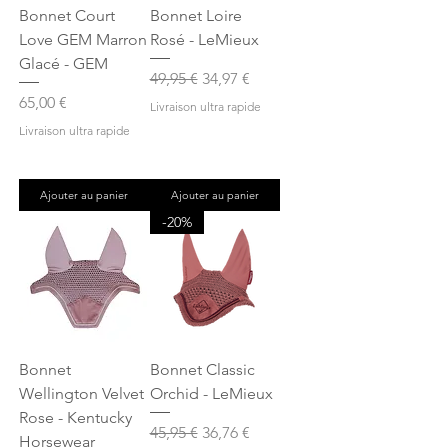
Bonnet Court
Bonnet Loire
Love GEM Marron
Rosé - LeMieux
Glacé - GEM
Prix original
Prix promotionnel
49,95 €
34,97 €
Prix
65,00 €
Livraison ultra rapide
Livraison ultra rapide
Ajouter au panier
Ajouter au panier
-20%
Bonnet
Bonnet Classic
Wellington Velvet
Orchid - LeMieux
Rose - Kentucky
Prix original
Prix promotionnel
45,95 €
36,76 €
Horsewear