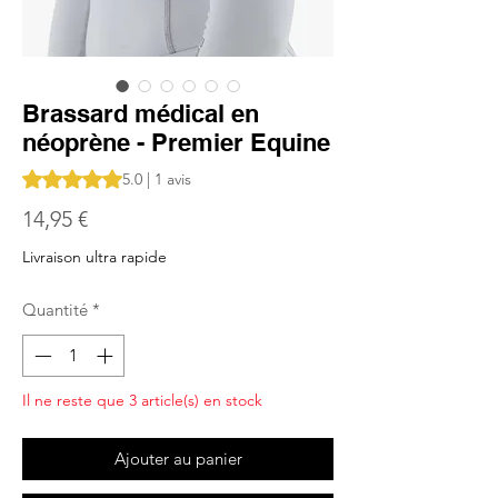
Brassard médical en
néoprène - Premier Equine
La note est de 5.0 sur cinq étoiles selon 1 avis
5.0 | 1 avis
Prix
14,95 €
Livraison ultra rapide
Quantité
*
Il ne reste que 3 article(s) en stock
Ajouter au panier