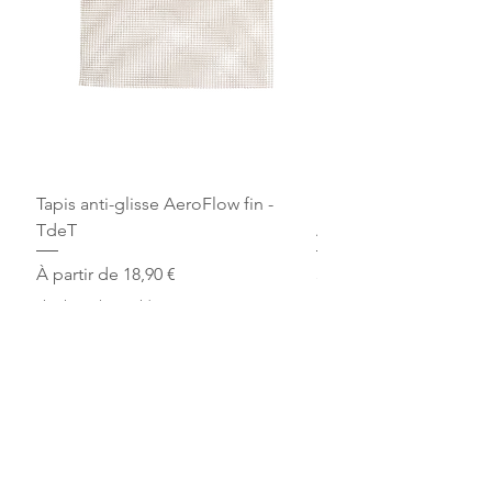
Tapis anti-glisse AeroFlow fin -
Bandes de repos Écru 
TdeT
Arjuna
Prix promotionnel
Prix
À partir de
18,90 €
30,00 €
Livraison ultra rapide
Livraison ultra rapide
Ajouter au panier