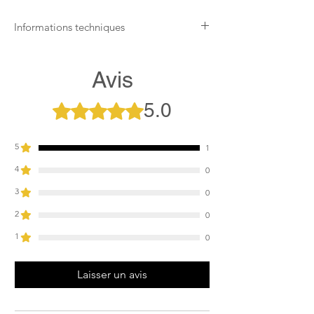
Informations techniques
Brassard velcro réglable
Poche intérieure
Avis
Couverture en PVC
5.0
Noté 5 sur 5.
5
1
4
0
3
0
2
0
1
0
Laisser un avis