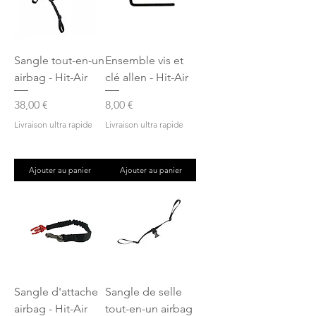
Sangle tout-en-un
Ensemble vis et
airbag - Hit-Air
clé allen - Hit-Air
Prix
Prix
38,00 €
8,00 €
Livraison ultra rapide
Livraison ultra rapide
Ajouter au panier
Ajouter au panier
Sangle d'attache
Sangle de selle
airbag - Hit-Air
tout-en-un airbag