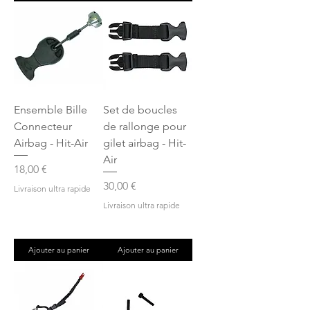
Ensemble Bille
Set de boucles
Connecteur
de rallonge pour
Airbag - Hit-Air
gilet airbag - Hit-
Air
Prix
18,00 €
Prix
30,00 €
Livraison ultra rapide
Livraison ultra rapide
Ajouter au panier
Ajouter au panier