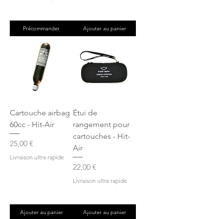
Précommander
Ajouter au panier
Cartouche airbag
Étui de
60cc - Hit-Air
rangement pour
cartouches - Hit-
Prix
25,00 €
Air
Livraison ultra rapide
Prix
22,00 €
Livraison ultra rapide
Ajouter au panier
Ajouter au panier