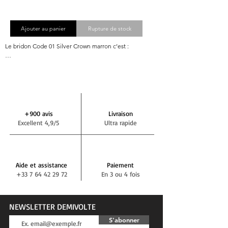
Ajouter au panier
Rupture de stock
Le bridon Code 01 Silver Crown marron c’est :

Ultra confortable avec une pression réduite sur les 
vertèbres cervicales grâce aux matelassures latérales au 
niveau des 2 oreilles qui permettent à la têtière de faire 
un pont.

Une têtière et un frontal qui ne font qu’un, entièrement 
matelassés pour un confort absolu de votre monture. 
+900 avis
Livraison
Un réglage coulissant du bloc têtière/frontal par les 
Excellent 4,9/5
Ultra rapide
montants du bridon.

Une finesse des montants du bridon avec une largeur 
de 10 mm.

Une muserolle combinée avec attachement amovible. 
Aide et assistance
Paiement
Des matelassures renforcées pour encore plus de 
+33 7 64 42 29 72
En 3 ou 4 fois
confort. Un système de doubles boucles de fermeture 
pour un ajustement parfait et centralisé du padding 
avec un cheval qui ne ressent pas la fermeture.

Des surpiqure ton sur ton pour un style Sobre Chic.

NEWSLETTER DEMIVOLTE
S'abonner
Le bridon Code 01 est unique et ne peut se permuter 