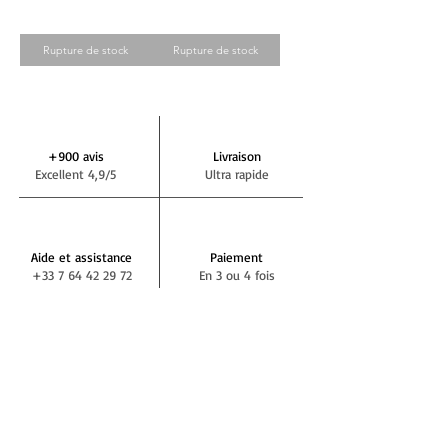
Rupture de stock
Rupture de stock
+900 avis
Livraison
Excellent 4,9/5
Ultra rapide
Aide et assistance
Paiement
+33 7 64 42 29 72
En 3 ou 4 fois
NEWSLETTER DEMIVOLTE
S'abonner
RÉSEAUX SOCIAUX