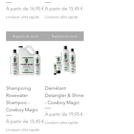
Prix promotionnel
Prix promotionnel
À partir de
16,95 €
À partir de
15,45 €
Livraison ultra rapide
Livraison ultra rapide
Rupture de stock
Rupture de stock
Shampoing
Démêlant
Rosewater
Detangler & Shine
Shampoo -
- Cowboy Magic
Cowboy Magic
Prix promotionnel
À partir de
19,95 €
Prix promotionnel
À partir de
15,45 €
Livraison ultra rapide
Livraison ultra rapide