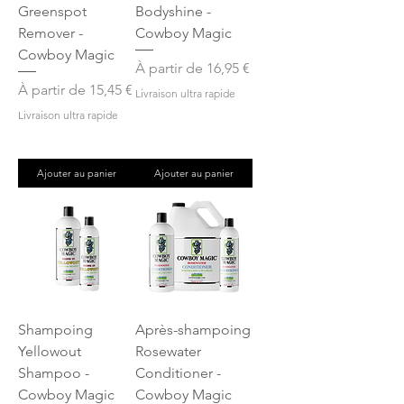
Greenspot
Bodyshine -
Remover -
Cowboy Magic
Cowboy Magic
Prix promotionnel
À partir de
16,95 €
Prix promotionnel
À partir de
15,45 €
Livraison ultra rapide
Livraison ultra rapide
Ajouter au panier
Ajouter au panier
Shampoing
Après-shampoing
Yellowout
Rosewater
Shampoo -
Conditioner -
Cowboy Magic
Cowboy Magic