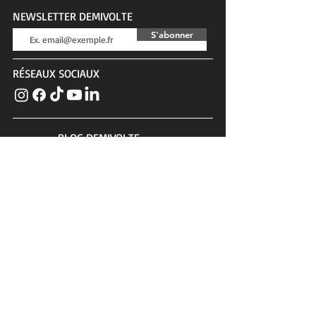
NEWSLETTER DEMIVOLTE
S'abonner
RÉSEAUX SOCIAUX
BLOG DEMIVOLTE
Actualités, tests, conseils, interviews...
SERVICE CLIENTS
Contact
Confidentialité & cookies
Conditions générales
PLUS DE DEMIVOLTE
Chevaux à vendre
Carte cadeau