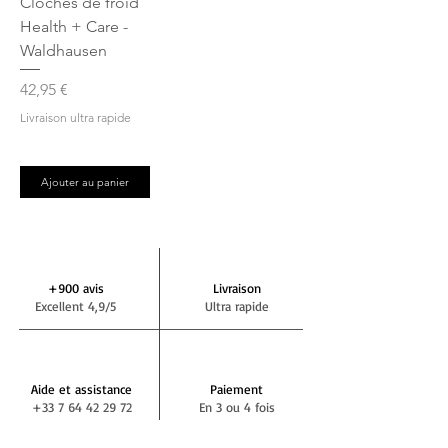
Cloches de froid
Health + Care -
Waldhausen
Prix
42,95 €
Livraison ultra rapide
Ajouter au panier
+900 avis
Livraison
Excellent 4,9/5
Ultra rapide
Aide et assistance
Paiement
+33 7 64 42 29 72
En 3 ou 4 fois