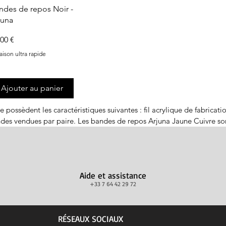
Aperçu rapide
ndes de repos Noir -
juna
x
,00 €
raison ultra rapide
Ajouter au panier
possèdent les caractéristiques suivantes : fil acrylique de fabricatio
des vendues par paire. Les bandes de repos Arjuna Jaune Cuivre sont
sèdent les caractéristiques suivantes : fil acrylique de fabrication
des vendues par paire. Les bandes de repos Arjuna Bordeaux sont dis
Aide et assistance
ent les caractéristiques suivantes : fil acrylique de fabrication
+33 7 64 42 29 72
des vendues par paire. Les bandes de repos Arjuna Prune sont dispon
ent les caractéristiques suivantes : fil acrylique de fabrication 
RÉSEAUX SOCIAUX
des vendues par paire. Les bandes de repos Arjuna Brun sont disponi