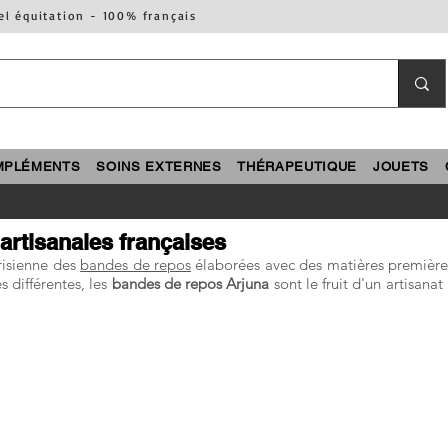
el équitation - 100% français
MPLÉMENTS
SOINS EXTERNES
THÉRAPEUTIQUE
JOUETS
artisanales françaises
risienne des
bandes de repos
élaborées avec des matières première
s différentes, les
bandes de repos Arjuna
sont le fruit d'un artisana