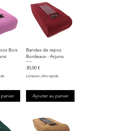
apide
Aperçu rapide
pos Bois
Bandes de repos
una
Bordeaux - Arjuna
Prix
30,00 €
ide
Livraison ultra rapide
 panier
Ajouter au panier