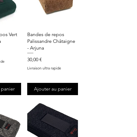
apide
Aperçu rapide
pos Vert
Bandes de repos
a
Palissandre Châtaigne
- Arjuna
Prix
30,00 €
ide
Livraison ultra rapide
 panier
Ajouter au panier