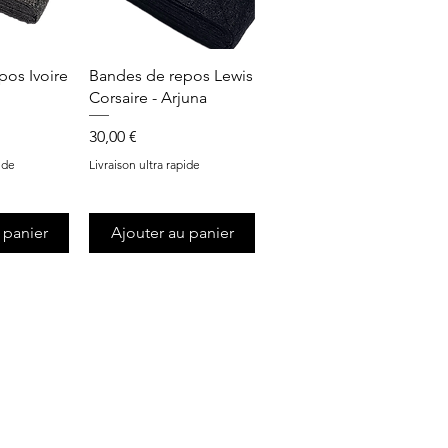
apide
Aperçu rapide
pos Ivoire
Bandes de repos Lewis
Corsaire - Arjuna
Prix
30,00 €
ide
Livraison ultra rapide
 panier
Ajouter au panier