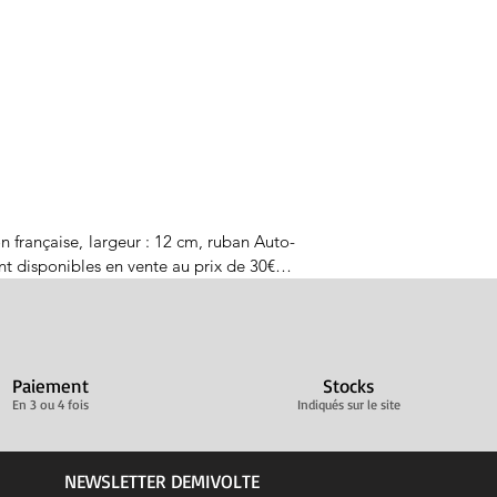
n française, largeur : 12 cm, ruban Auto-
 disponibles en vente au prix de 30€.

 française, largeur : 12 cm, ruban Auto-
ponibles en vente au prix de 30€.

Paiement
Stocks
 française, largeur : 12 cm, ruban Auto-
En 3 ou 4 fois
Indiqués sur le site
ibles en vente au prix de 30€.

française, largeur : 12 cm, ruban Auto-
NEWSLETTER DEMIVOLTE
bles en vente au prix de 30€.
