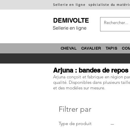
Sellerie en ligne
spécialiste du matéri
DEMIVOLTE
Sellerie en ligne
CHEVAL
CAVALIER
TAPIS
CO
Arjuna : bandes de repos 
Arjuna conçoit et fabrique en région pa
qualité. Disponibles dans plusieurs taille
et des modèles sur mesure.
Filtrer par
Type de produit