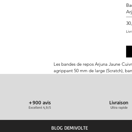
Ba
Ar
Pri
30
Liv
Les bandes de repos Arjuna Jaune Cuivre 
agrippant 50 mm de large (Scratch), ban
Les bandes de repos Arjuna Bordeaux pos
agrippant 50 mm de large (Scratch), ban
+900 avis
Livraison
Les bandes de repos Arjuna Prune possèd
Excellent 4,9/5
Ultra rapide
agrippant 50 mm de large (Scratch), ban
Les bandes de repos Arjuna Brun possèd
BLOG DEMIVOLTE
agrippant 50 mm de large (Scratch), ban