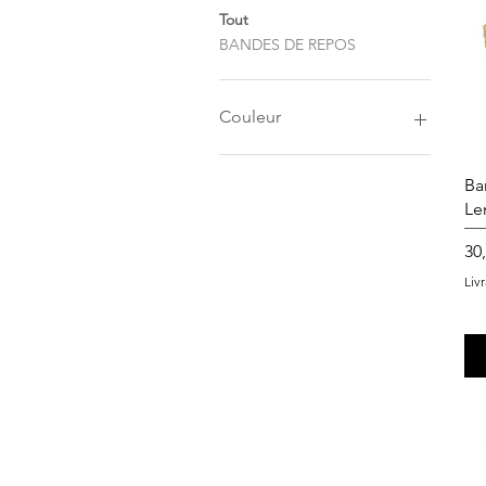
Tout
BANDES DE REPOS
Couleur
BEIGE
Ba
BLEU
Le
BORDEAUX
GRIS
Pri
30
JAUNE
Liv
MARRON
NOIR
ORANGE
ROSE
VERT
VIOLET