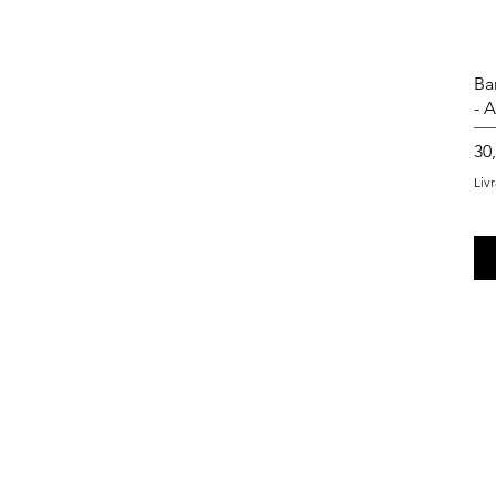
Ba
- 
Pri
30
Liv