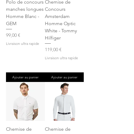
Polo de concours
Chemise de
manches longues
Concours
Homme Blanc -
Amsterdam
GEM
Homme Optic
White - Tommy
Prix
99,00 €
Hilfiger
Livraison ultra rapide
Prix
119,00 €
Livraison ultra rapide
Ajouter au panier
Ajouter au panier
Chemise de
Chemise de