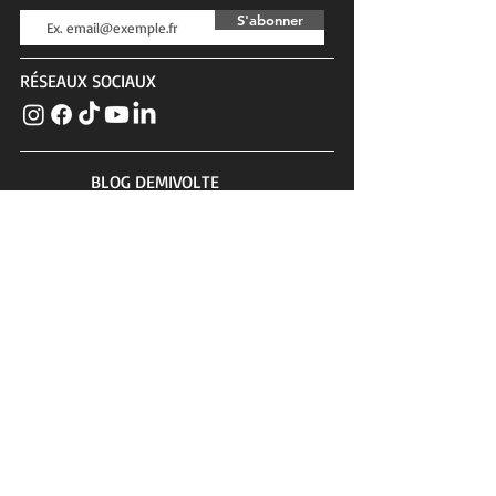
S'abonner
RÉSEAUX SOCIAUX
BLOG DEMIVOLTE
Actualités, tests, conseils, interviews...
SERVICE CLIENTS
Contact
Confidentialité & cookies
Conditions générales
PLUS DE DEMIVOLTE
Chevaux à vendre
Carte cadeau
Blog