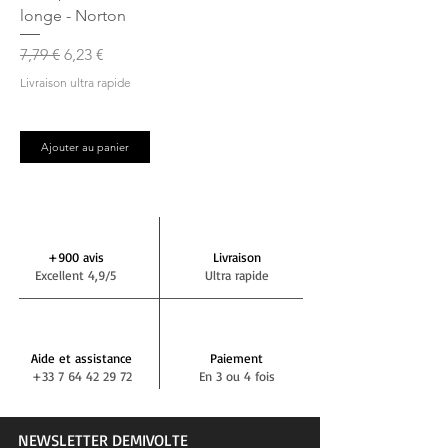
longe - Norton
Prix original
Prix promotionnel
7,79 €
6,23 €
Livraison ultra rapide
Ajouter au panier
+900 avis
Livraison
Excellent 4,9/5
Ultra rapide
Aide et assistance
Paiement
+33 7 64 42 29 72
En 3 ou 4 fois
NEWSLETTER DEMIVOLTE