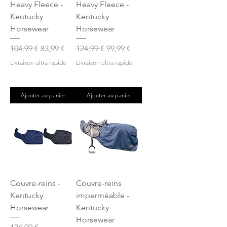
Heavy Fleece -
Heavy Fleece -
Kentucky
Kentucky
Horsewear
Horsewear
Prix original
Prix promotionnel
Prix original
Prix promotionnel
104,99 €
83,99 €
124,99 €
99,99 €
Livraison ultra rapide
Livraison ultra rapide
Ajouter au panier
Ajouter au panier
Couvre-reins -
Couvre-reins
Kentucky
imperméable -
Horsewear
Kentucky
Horsewear
Prix