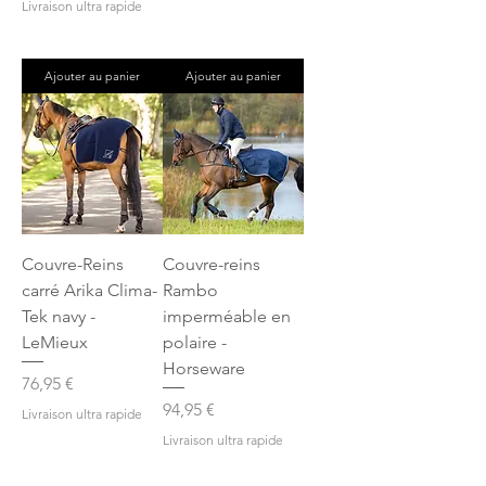
Livraison ultra rapide
Ajouter au panier
Ajouter au panier
Couvre-Reins
Couvre-reins
carré Arika Clima-
Rambo
Tek navy -
imperméable en
LeMieux
polaire -
Horseware
Prix
76,95 €
Prix
94,95 €
Livraison ultra rapide
Livraison ultra rapide