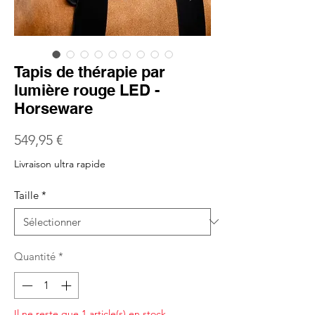
Tapis de thérapie par
lumière rouge LED -
Horseware
Prix
549,95 €
Livraison ultra rapide
Taille
*
Quantité
*
Il ne reste que 1 article(s) en stock