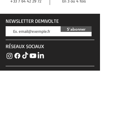
+33 7 64 42 29 72
En 3 ou 4 fois
NEWSLETTER DEMIVOLTE
S'abonner
RÉSEAUX SOCIAUX
BLOG DEMIVOLTE
Actualités, tests, conseils, interviews...
SERVICE CLIENTS
Contact
Confidentialité & cookies
Conditions générales
PLUS DE DEMIVOLTE