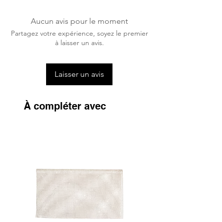
Les produits anti-mouches comme les
bonnets Kentucky Horsewear Parme sont
Aucun avis pour le moment
fabriqués dans un tissu en mailles
Partagez votre expérience, soyez le premier
extrêmement respirant qui empêche les
à laisser un avis.
mouches de toucher le cheval.
Léger
Laisser un avis
Kentucky Horsewear utilise sa meilleure
technologie afin de garantir la légèreté de
ses produits afin d'améliorer le confort et
À compléter avec
la performance des chevaux.
Lavage à la Main
Certains produits Kentucky Horsewear
doivent être lavés à la main pour assurer
leur durabilité.