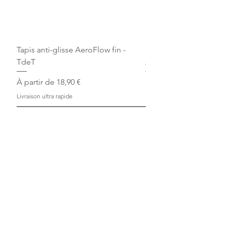
Tapis anti-glisse AeroFlow fin -
Bandes de repos Écru 
TdeT
Arjuna
Prix promotionnel
Prix
À partir de
18,90 €
30,00 €
Livraison ultra rapide
Livraison ultra rapide
Ajouter au panier
+900 avis
Livraison
Excellent 4,9/5
Ultra rapide