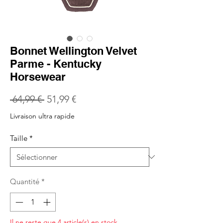
Bonnet Wellington Velvet
Parme - Kentucky
Horsewear
Prix
Prix
 64,99 € 
51,99 €
original
promotionnel
Livraison ultra rapide
Taille
*
Quantité
*
Il ne reste que 4 article(s) en stock