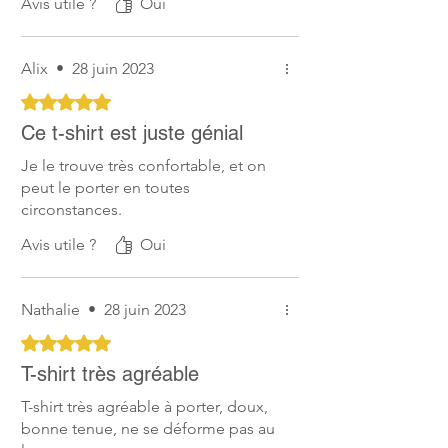
Avis utile ?
Oui
critères, tous les processus sont pris en
compte (filature, tissage, lavage, etc).
Alix
•
28 juin 2023
La norme GOTS inclut par ailleurs des
critères stricts en termes d'utilisation
Noté 5 sur 5.
d'auxiliaires technologiques, lesquels
Ce t-shirt est juste génial
doivent être le plus respectueux de
l'environnement et de la santé des
Je le trouve très confortable, et on
travailleurs et des consommateurs (les
peut le porter en toutes
produits de teinture utilisés doivent par
circonstances.
exemple respecter de nombreuses
Avis utile ?
Oui
contraintes en ce sens).
GOTS intègre par ailleurs des exigences
Nathalie
•
28 juin 2023
strictes en termes de protection sociale
des travailleurs (représentations
Noté 5 sur 5.
syndicales, délégués du personnel, non
T-shirt très agréable
travail des enfants ...), et en termes de
rejets dans l'environnement.
T-shirt très agréable à porter, doux,
bonne tenue, ne se déforme pas au