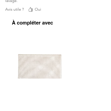
lavage.
Avis utile ?
Oui
À compléter avec
Tapis anti-glisse AeroFlow fin -
Bandes de repos Écru 