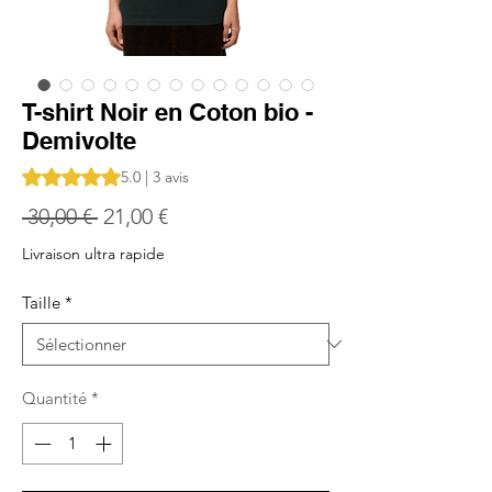
T-shirt Noir en Coton bio -
Demivolte
La note est de 5.0 sur cinq étoiles selon 3 avis
5.0 | 3 avis
Prix
Prix
 30,00 € 
21,00 €
original
promotionnel
Livraison ultra rapide
Taille
*
Quantité
*