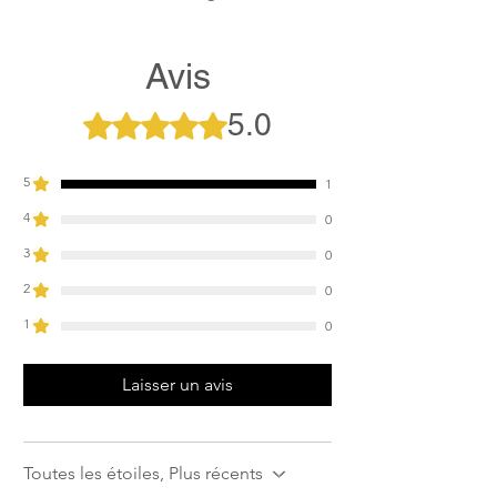
Avis
5.0
Noté 5 sur 5.
5
1
4
0
3
0
2
0
1
0
Laisser un avis
Toutes les étoiles, Plus récents