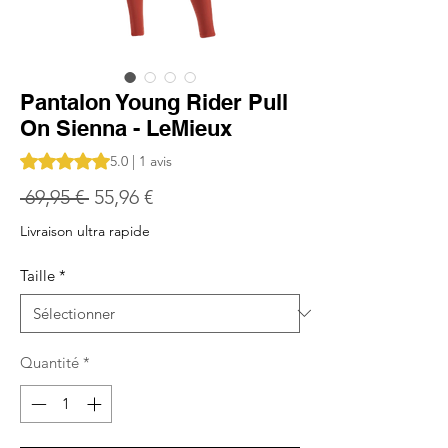
Pantalon Young Rider Pull
On Sienna - LeMieux
La note est de 5.0 sur cinq étoiles selon 1 avis
5.0 | 1 avis
Prix
Prix
 69,95 € 
55,96 €
original
promotionnel
Livraison ultra rapide
Taille
*
Quantité
*