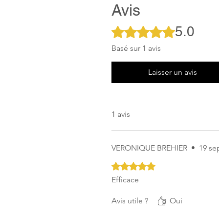
Avis
5.0
Noté 5 sur 5.
Basé sur 1 avis
Laisser un avis
1 avis
VERONIQUE BREHIER
•
19 se
Noté 5 sur 5.
Efficace
Avis utile ?
Oui