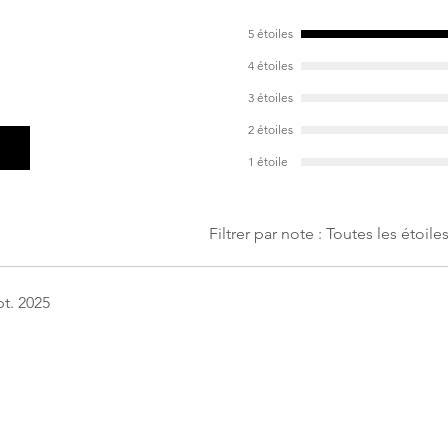
5 étoiles
4 étoiles
3 étoiles
2 étoiles
1 étoile
Filtrer par note :
Toutes les étoile
pt. 2025