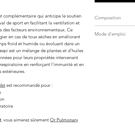
t complémentaire qui anticipe le soutien
Composition
al de sport en facilitant la ventilation et
Extraits fluides : ai
stes des facteurs environnementaux. Ce
Mode d'emploi
eucalyptus, laurier,
égier en cas de toux sèches en améliorant
marin en sels de ma
emps froid et humide ou évoluant dans un
Donner 20ml à 25 ml
potassium, sirop de s
spi est un mélange de plantes et d’huiles
bouche à l’aide d’un
concentré de propoli
onnées pour leurs propriétés intervenant
bouteille, de préfér
C, cuivre.
respiratoire en renforçant l'immunité et en
À utiliser en cure d
Huiles essentielles :
s extérieures.
nécessaire.
Vet
est recommandé pour :
s
ion
ratoire
t
, vous aimerez sûrement
Or Pulmonary