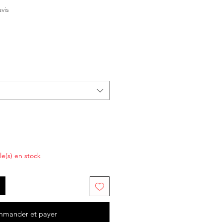
sur cinq étoiles sur la base de 1 avis
avis
cle(s) en stock
mander et payer