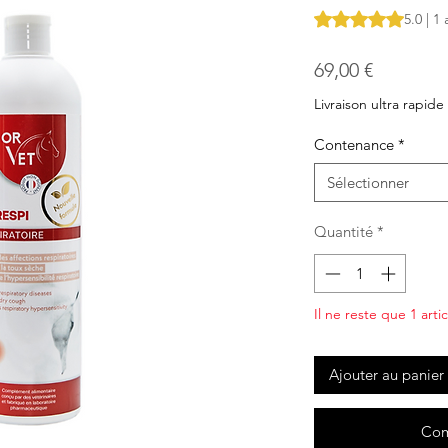
La note est de 5.0 
5.0 | 1 
Prix
69,00 €
Livraison ultra rapide
Contenance
*
Sélectionner
Quantité
*
Il ne reste que 1 arti
Ajouter au panier
Com