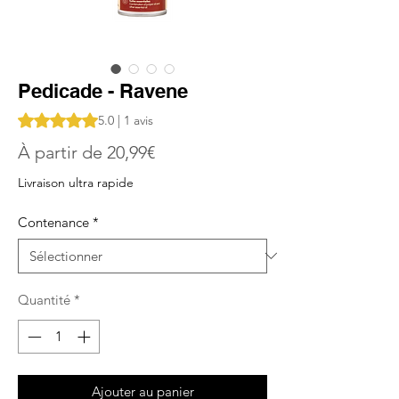
Pedicade - Ravene
La note est de 5.0 sur cinq étoiles selon 1 avis
5.0 | 1 avis
Prix
À partir de
20,99€
promotionnel
Livraison ultra rapide
Contenance
*
Quantité
*
Ajouter au panier