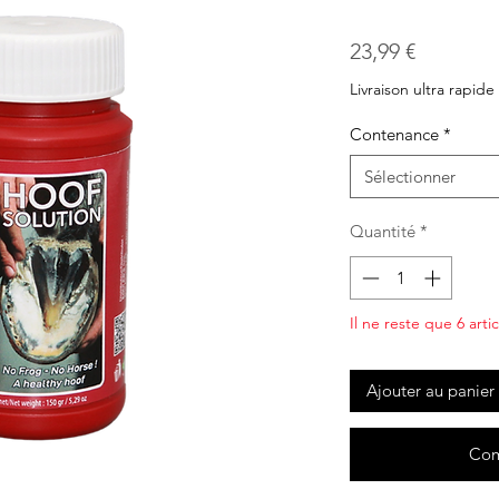
Prix
23,99 €
Livraison ultra rapide
Contenance
*
Sélectionner
Quantité
*
Il ne reste que 6 arti
Ajouter au panier
Com