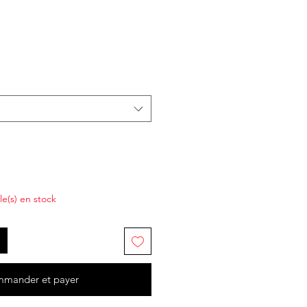
cle(s) en stock
mander et payer