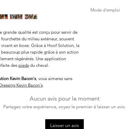
Mode d'emploi
Brosser méticuleusem
fourchette (sans utili
 grande qualité est conçu pour servir de
les tissus nécrosés.
 fourchette du milieu extérieur, souvent
Avant toute applicat
 vivant en boxe. Grâce à Hoof Solution, la
quelques secondes a
st beaucoup plus rapide grâce à son action
produits actifs.
ellement régénérés. Une application
Entretien prévent
Fourchettes abîmé
rfaite des
pieds
du cheval.
Fourchettes très 
pendant 3 à 5 jou
tion Kevin Bacon's
, vous aimerez sans
Dressing
Kevin Bacon's
.
Aucun avis pour le moment
Partagez votre expérience, soyez le premier à laisser un avis.
Laisser un avis