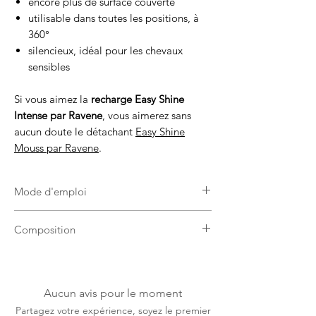
encore plus de surface couverte
utilisable dans toutes les positions, à
360°
silencieux, idéal pour les chevaux
sensibles
Si vous aimez la
recharge Easy Shine
Intense par Ravene
, vous aimerez sans
aucun doute le détachant
Easy Shine
Mouss par Ravene
.
Mode d'emploi
Vaporiser directement sur poil sec ou
Composition
humide, puis laisser sécher avant de
brosser le cheval.
Complexe lavant, base lustrante
Une fois le flacon Easy Shine Intense
spécifique et pro-vitamine B5.
terminé, dévisser le brumisateur pour le
Aucun avis pour le moment
réutiliser sur la recharge.
Système écologique et économique !
Partagez votre expérience, soyez le premier