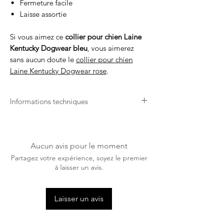
Fermeture facile
Laisse assortie
Si vous aimez ce
collier pour chien Laine
Kentucky Dogwear bleu
, vous aimerez
sans aucun doute le
collier pour chien
Laine Kentucky Dogwear rose
.
Informations techniques
Longue Durée de Vie
Grâce à sa connaissance du monde
équestre et de ses spécificités, Kentucky
Aucun avis pour le moment
Dogwear propose des produits qui durent
Partagez votre expérience, soyez le premier
dans le temps et résistent à toutes les
à laisser un avis.
conditions météorologiques.
Lavage en Machine
Laisser un avis
La plupart des produits Kentucky
Dogwear sont lavables en machine à 30