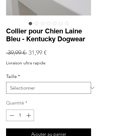
Collier pour Chien Laine
Bleu - Kentucky Dogwear
Prix
Prix
 39,99 € 
31,99 €
original
promotionnel
Livraison ultra rapide
Taille
*
Quantité
*
Ajouter au panier