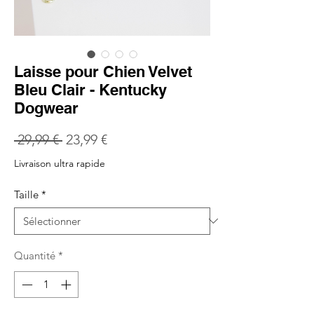
Laisse pour Chien Velvet
Bleu Clair - Kentucky
Dogwear
Prix
Prix
 29,99 € 
23,99 €
original
promotionnel
Livraison ultra rapide
Taille
*
Quantité
*