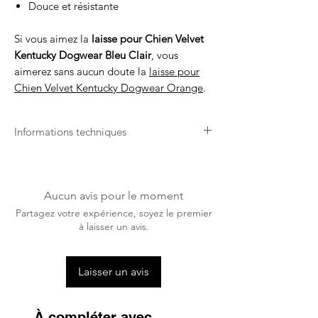
Douce et résistante
Si vous aimez la
laisse pour Chien Velvet
Kentucky Dogwear Bleu Clair
, vous
aimerez sans aucun doute la
laisse pour
Chien Velvet Kentucky Dogwear Orange
.
Informations techniques
Longue Durée de Vie
Grâce à sa connaissance du monde
équestre et de ses spécificités, Kentucky
Aucun avis pour le moment
Dogwear propose des produits qui durent
Partagez votre expérience, soyez le premier
dans le temps et résistent à toutes les
à laisser un avis.
conditions météorologiques.
Lavage en Machine
Laisser un avis
La plupart des produits Kentucky
Dogwear sont lavables en machine à 30
degrés. Un lavage le moins fréquent
À compléter avec