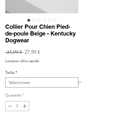
Collier Pour Chien Pied-
de-poule Beige - Kentucky
Dogwear
Prix
Prix
 34,99 € 
27,99 €
original
promotionnel
Livraison ultra rapide
Taille
*
Quantité
*