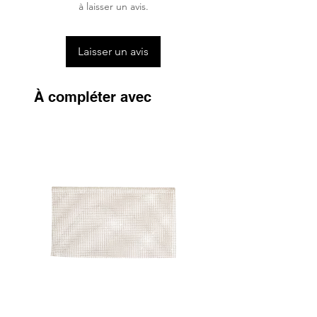
dans le temps et résistent à toutes les
à laisser un avis.
conditions météorologiques.
Lavage en Machine
Laisser un avis
La plupart des produits Kentucky
Dogwear sont lavables en machine à 30
degrés. Un lavage le moins fréquent
À compléter avec
possible est cependant recommandé et
en utilisant les sacs de protection de
lavage afin de conserver une qualité sur le
long terme. L'utilisation de machines
professionnelles (plus grande capacité) est
recommandé afin de limiter les dégâts
dûs au tambour de la machine à laver.
Pour sécher le produit, mettez-le
simplement à l’air libre lors d’une journée
ensoleillée. Le séchoir est déconseillé.
Doux pour la Peau
Le confort des chiens est primordial. De
ce fait, les produits Kentucky Dogwear