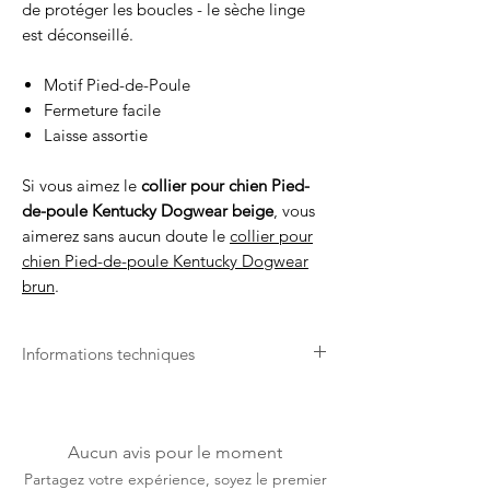
de protéger les boucles - le sèche linge
est déconseillé.
Motif Pied-de-Poule
Fermeture facile
Laisse assortie
Si vous aimez le
collier pour chien Pied-
de-poule Kentucky Dogwear beige
, vous
aimerez sans aucun doute le
collier pour
chien Pied-de-poule Kentucky Dogwear
brun
.
Informations techniques
Longue Durée de Vie
Grâce à sa connaissance du monde
équestre et de ses spécificités, Kentucky
Aucun avis pour le moment
Dogwear propose des produits qui durent
Partagez votre expérience, soyez le premier