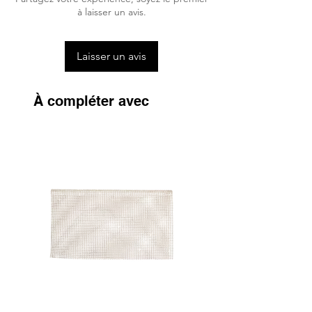
que le cheval ne soit pas surchauffé par
à laisser un avis.
ses équipements et protections.
Doux pour la Peau
Laisser un avis
Le confort des chevaux est primordial. De
ce fait, les produits Kentucky
Horsewear sont aussi doux que possible
À compléter avec
pour la peau, afin d’empêcher les
frottements et irritations.