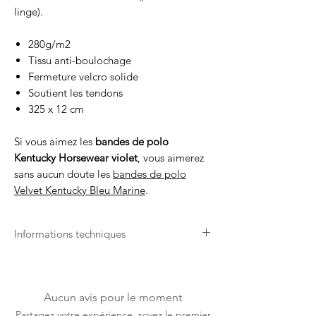
linge).
280g/m2
Tissu anti-boulochage
Fermeture velcro solide
Soutient les tendons
325 x 12 cm
Si vous aimez les
bandes de polo
Kentucky Horsewear violet
, vous aimerez
sans aucun doute les
bandes de polo
Velvet Kentucky Bleu Marine
.
Informations techniques
Respirant
Les bandes de polo Velvet Kentucky
Horsewear Violet sont respirantes et
Aucun avis pour le moment
laissent passer l’air à travers les tissus afin
Partagez votre expérience, soyez le premier