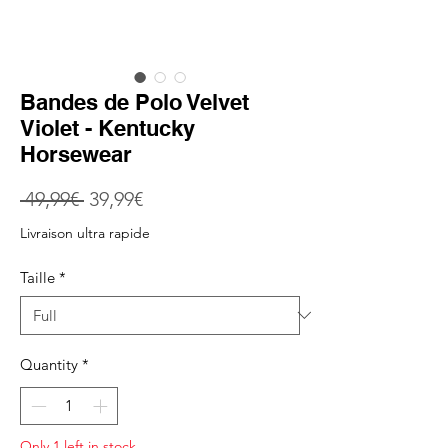
Bandes de Polo Velvet
Violet - Kentucky
Horsewear
Regular
Sale
 49,99€ 
39,99€
Price
Price
Livraison ultra rapide
Taille
*
Quantity
*
Only 1 left in stock