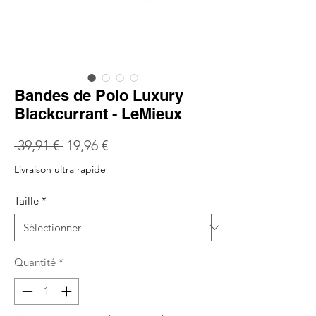
Bandes de Polo Luxury
Blackcurrant - LeMieux
Prix
Prix
 39,91 € 
19,96 €
original
promotionnel
Livraison ultra rapide
Taille
*
Quantité
*