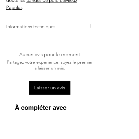
doute les
bandes de polo LeMieux
Paprika
.
Informations techniques
Lavable en machine sur un cycle
normal de 30 degrés.
Une tablette / capsule de lavage peut
Aucun avis pour le moment
être utilisée.
Partagez votre expérience, soyez le premier
S'assurer que tous les velcros sont bien
à laisser un avis.
fermés avant le lavage.
Sécher à l'air libre, ne pas sécher en
machine.
Laisser un avis
À compléter avec