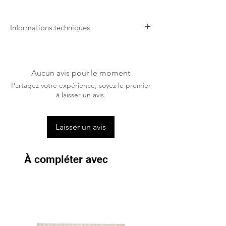
Informations techniques
Lavable en machine sur un cycle
normal de 30 degrés.
Une tablette / capsule de lavage peut
Aucun avis pour le moment
être utilisée.
Partagez votre expérience, soyez le premier
S'assurer que tous les velcros sont bien
à laisser un avis.
fermés avant le lavage.
Sécher à l'air libre, ne pas sécher en
machine.
Laisser un avis
À compléter avec