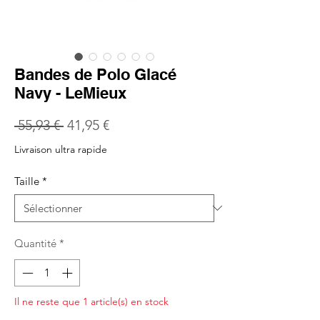
Bandes de Polo Glacé
Navy - LeMieux
Prix
Prix
 55,93 € 
41,95 €
original
promotionnel
Livraison ultra rapide
Taille
*
Quantité
*
Il ne reste que 1 article(s) en stock