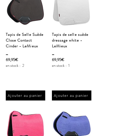
Tapis de Selle Suède
Tapis de selle suède
Close Contact
dressage white -
Cinder - LeMieux
LeMieux
_
_
69,95€
69,95€
en stock :
2
en stock :
1
Ajouter au panier
Ajouter au panier