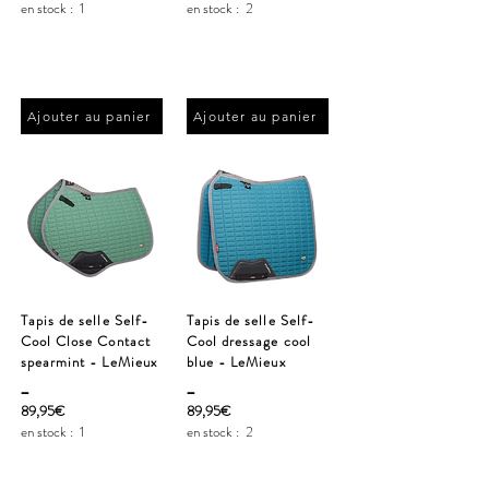
en stock :
1
en stock :
2
Ajouter au panier
Ajouter au panier
Tapis de selle Self-
Tapis de selle Self-
Cool Close Contact
Cool dressage cool
spearmint - LeMieux
blue - LeMieux
_
_
89,95€
89,95€
en stock :
1
en stock :
2