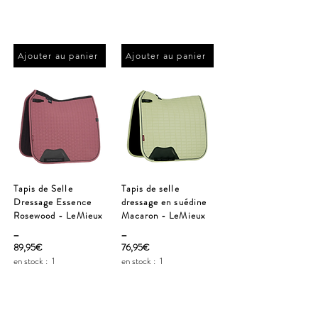
Ajouter au panier
Ajouter au panier
Tapis de Selle
Tapis de selle
Dressage Essence
dressage en suédine
Rosewood - LeMieux
Macaron - LeMieux
_
_
89,95€
76,95€
en stock :
1
en stock :
1