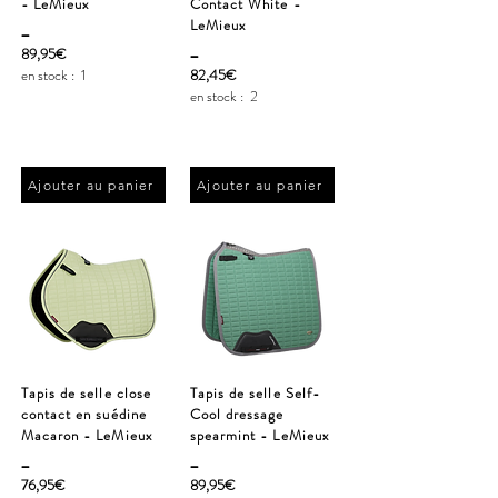
- LeMieux
Contact White -
_
LeMieux
_
89,95€
en stock :
1
82,45€
en stock :
2
Ajouter au panier
Ajouter au panier
Tapis de selle close
Tapis de selle Self-
contact en suédine
Cool dressage
Macaron - LeMieux
spearmint - LeMieux
_
_
76,95€
89,95€