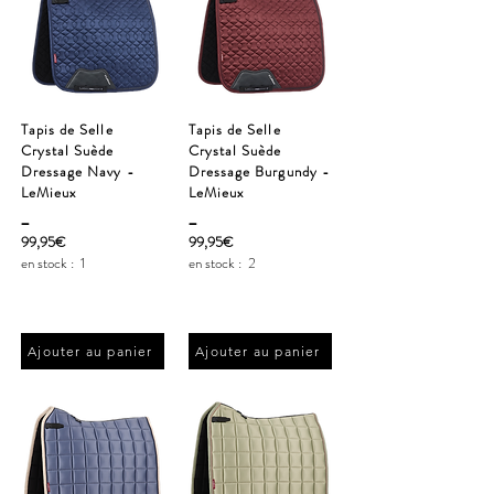
Tapis de Selle
Tapis de Selle
Crystal Suède
Crystal Suède
Dressage Navy -
Dressage Burgundy -
LeMieux
LeMieux
_
_
99,95€
99,95€
en stock :
1
en stock :
2
Ajouter au panier
Ajouter au panier