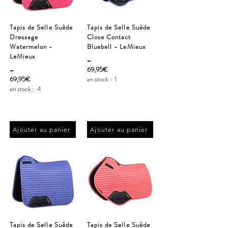
Tapis de Selle Suède
Tapis de Selle Suède
Dressage
Close Contact
Watermelon -
Bluebell - LeMieux
LeMieux
_
_
69,95€
69,95€
en stock :
1
en stock :
4
Ajouter au panier
Ajouter au panier
Tapis de Selle Suède
Tapis de Selle Suède