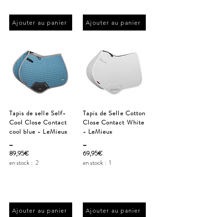
Ajouter au panier
Ajouter au panier
Tapis de selle Self-
Tapis de Selle Cotton
Cool Close Contact
Close Contact White
cool blue - LeMieux
- LeMieux
_
_
89,95€
69,95€
en stock :
2
en stock :
1
Ajouter au panier
Ajouter au panier