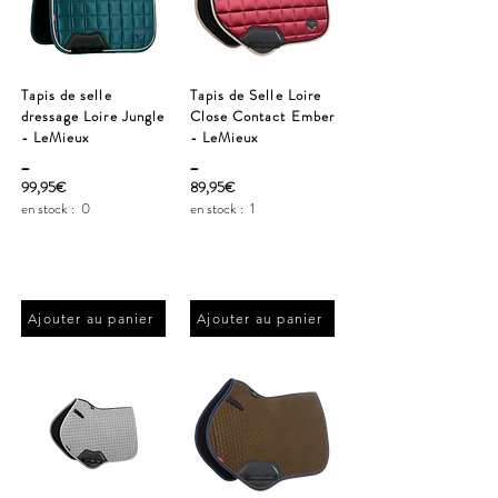
Tapis de selle
Tapis de Selle Loire
dressage Loire Jungle
Close Contact Ember
- LeMieux
- LeMieux
_
_
99,95€
89,95€
en stock :
0
en stock :
1
Ajouter au panier
Ajouter au panier