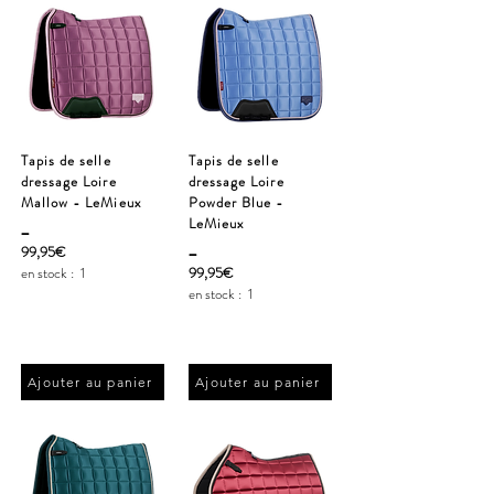
Tapis de selle
Tapis de selle
dressage Loire
dressage Loire
Mallow - LeMieux
Powder Blue -
_
LeMieux
_
99,95€
en stock :
1
99,95€
en stock :
1
Ajouter au panier
Ajouter au panier