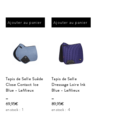
Ajouter au panier
Ajouter au panier
Tapis de Selle Suède
Tapis de Selle
Close Contact Ice
Dressage Loire Ink
Blue - LeMieux
Blue - LeMieux
_
_
69,95€
89,95€
en stock :
1
en stock :
4