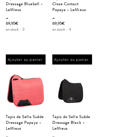
Dressage Bluebell -
Close Contact
LeMieux
Papaya - LeMieux
_
_
69,95€
69,95€
en stock :
3
en stock :
4
Ajouter au panier
Ajouter au panier
Tapis de Selle Suède
Tapis de Selle Suède
Dressage Papaya -
Dressage Black -
LeMieux
LeMieux
_
_