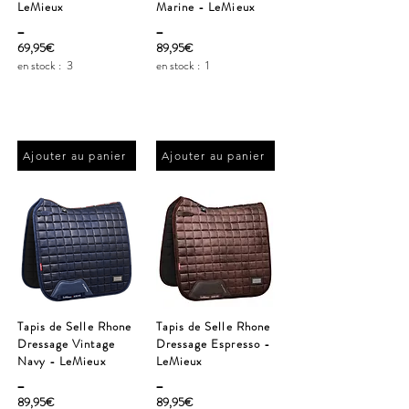
LeMieux
Marine - LeMieux
_
_
69,95€
89,95€
en stock :
3
en stock :
1
Ajouter au panier
Ajouter au panier
Tapis de Selle Rhone
Tapis de Selle Rhone
Dressage Vintage
Dressage Espresso -
Navy - LeMieux
LeMieux
_
_
89,95€
89,95€