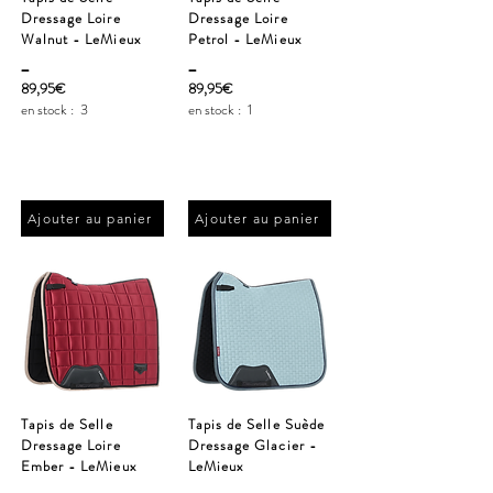
Dressage Loire
Dressage Loire
Walnut - LeMieux
Petrol - LeMieux
_
_
89,95€
89,95€
en stock :
3
en stock :
1
Ajouter au panier
Ajouter au panier
Tapis de Selle
Tapis de Selle Suède
Dressage Loire
Dressage Glacier -
Ember - LeMieux
LeMieux
_
_