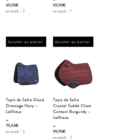
69,95€
69,95€
en stock :
2
en stock :
1
Ajouter au panier
Ajouter au panier
Tapis de Selle Glacé
Tapis de Selle
Dressage Navy -
Crystal Suède Close
LeMieux
Contact Burgundy -
_
LeMieux
_
79,43€
en stock :
2
99,95€
en stock :
2