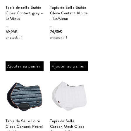
Tapis de selle Suède
Tapis de Selle Suède
Close Contact grey -
Close Contact Alpine
LeMieux
- LeMieux
_
_
69,95€
74,95€
en stock :
1
en stock :
1
Ajouter au panier
Ajouter au panier
Tapis de Selle Loire
Tapis de Selle
Close Contact Petrol
Carbon Mesh Close