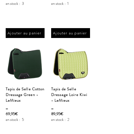
en stock :
3
en stock :
1
Ajouter au panier
Ajouter au panier
Tapis de Selle Cotton
Tapis de Selle
Dressage Green -
Dressage Loire Kiwi
LeMieux
- LeMieux
_
_
69,95€
89,95€
en stock :
5
en stock :
2