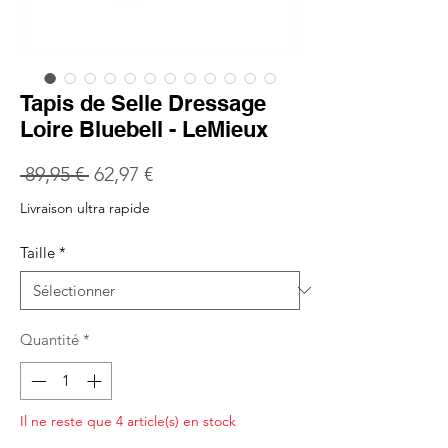
Tapis de Selle Dressage
Loire Bluebell - LeMieux
Prix
Prix
 89,95 € 
62,97 €
original
promotionnel
Livraison ultra rapide
Taille
*
Quantité
*
Il ne reste que 4 article(s) en stock