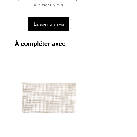
Le tapis peut être repassé à basse
à laisser un avis.
température.
S'assurer que tous les velcros sont bien
fermés avant le lavage.
Laisser un avis
Sécher à l'air libre, ne pas sécher en
machine.
À compléter avec