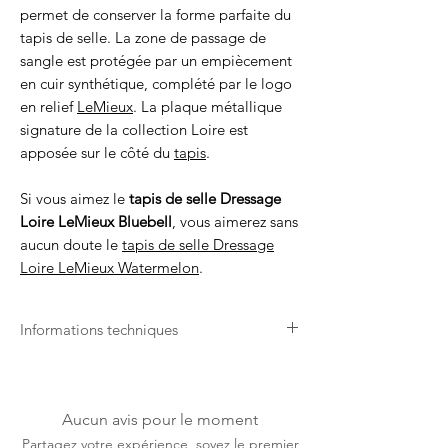
permet de conserver la forme parfaite du
tapis de selle. La zone de passage de
sangle est protégée par un empiècement
en cuir synthétique, complété par le logo
en relief
LeMieux
. La plaque métallique
signature de la collection Loire est
apposée sur le côté du
tapis
.
Si vous aimez le
tapis de selle Dressage
Loire LeMieux Bluebell
, vous aimerez sans
aucun doute le
tapis de selle Dressage
Loire LeMieux Watermelon
.
Informations techniques
Lavable en machine sur un cycle
normal de 30 degrés.
Étirer le tapis une fois humide pour
Aucun avis pour le moment
maintenir la forme pendant le séchage.
Partagez votre expérience, soyez le premier