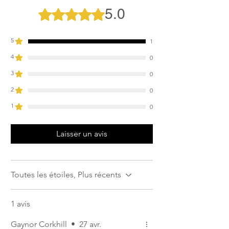
maintenir la forme pendant le séchage.
5.0
Noté 5 sur 5.
Le tapis peut être repassé à basse
température.
S'assurer que tous les velcros sont bien
5
1
fermés avant le lavage.
4
0
Sécher à l'air libre, ne pas sécher en
machine.
3
0
2
0
1
0
Laisser un avis
Toutes les étoiles, Plus récents
1 avis
Gaynor Corkhill
•
27 avr.