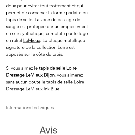
doux pour éviter tout frottement et qui
permet de conserver la forme parfaite du
tapis de selle. La zone de passage de
sangle est protégée par un empiècement
en cuir synthétique, complété par le logo
en relief
LeMieux
. La plaque métallique
signature de la collection Loire est
apposée sur le côté du
tapis
.
Si vous aimez le
tapis de selle Loire
Dressage LeMieux Dijon
, vous aimerez
sans aucun doute le
tapis de selle Loire
Dressage LeMieux Ink Blue
.
Informations techniques
Lavable en machine sur un cycle
normal de 30 degrés.
Avis
Étirer le tapis une fois humide pour