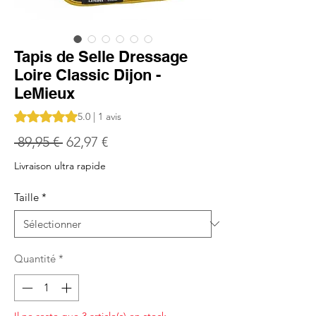
Tapis de Selle Dressage
Loire Classic Dijon -
LeMieux
La note est de 5.0 sur cinq étoiles selon 1 avis
5.0 | 1 avis
Prix
Prix
 89,95 € 
62,97 €
original
promotionnel
Livraison ultra rapide
Taille
*
Quantité
*